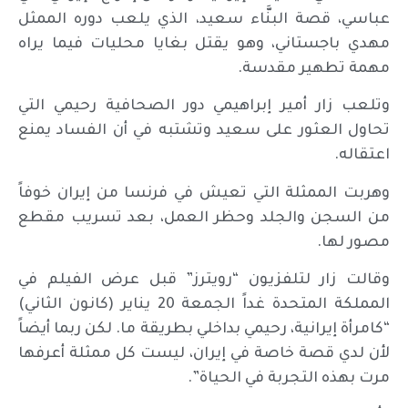
عباسي، قصة البنَّاء سعيد، الذي يلعب دوره الممثل
مهدي باجستاني، وهو يقتل بغايا محليات فيما يراه
مهمة تطهير مقدسة.
وتلعب زار أمير إبراهيمي دور الصحافية رحيمي التي
تحاول العثور على سعيد وتشتبه في أن الفساد يمنع
اعتقاله.
وهربت الممثلة التي تعيش في فرنسا من إيران خوفاً
من السجن والجلد وحظر العمل، بعد تسريب مقطع
مصور لها.
وقالت زار لتلفزيون “رويترز” قبل عرض الفيلم في
المملكة المتحدة غداً الجمعة 20 يناير (كانون الثاني)
“كامرأة إيرانية، رحيمي بداخلي بطريقة ما. لكن ربما أيضاً
لأن لدي قصة خاصة في إيران، ليست كل ممثلة أعرفها
مرت بهذه التجربة في الحياة”.