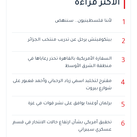
الأكثر قراءة
لأننا فلسطينيون… سننهض
1
بيتكوفيتش يرحل عن تدريب منتخب الجزائر
2
السفارة الأمريكية بالقاهرة تحذر رعاياها في
3
منطقة الشرق الأوسط
مقترح لتخليد اسمي زياد الرحباني وأحمد قعبور على
4
شوارع بيروت
برلمان أوغندا يوافق على نشر قوات في غزة
5
تحقيق أمريكي بشأن ارتفاع حالات الانتحار في قسم
6
عسكري سيبراني