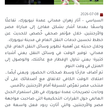
2026-07-08
السياسي – أثار زهران ممداني عمدة نيويورك، تفاعلًا
واسعًا بعدما أشار بشكل مفاجئ إلى مباراة مصر
والأرجنتين، خلال مؤتمر صحفي خُصص للحديث عن
خطط تحسين خدمات النقل العام في مدينة نيويورك.
وخلال حديثه عن أهمية تطوير وسائل النقل العام، قال
ممداني: توفير الوقت في وسائل النقل يعني أشياء
كثيرة؛ يعني تناول الإفطار مع عائلتك، والوصول إلى
المنزل في وقت النوم.
ثم أضاف مازحًا وسط ضحكات الحضور: ويعني أيضًا…
امتلاك الوقت الكافي للاتفاق مع أصدقائك على أن
منتخب مصر تعرّض للسرقة أمام الأرجنتين بالأمس.
وجاءت تصريحات عمدة نيويورك في ظل استمرار الجدل
العالمي حول القرارات التحكيمية التي صاحبت مواجهة
مصر والأرجنتين، والتي أثارت ردود فعل واسعة من