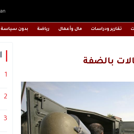
an
ت
تقارير ودراسات
مال وأعمال
رياضة
بدون سياسة
ا
لات بالضفة
1
2
3