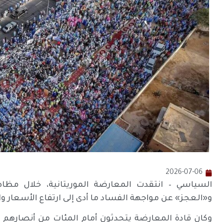
2026-07-06
السياسي – انتقدت المعارضة الموريتانية، خلال مظا
و«العجز» عن مواجهة الفساد ما أدى إلى ارتفاع الأسعار وا
وكان قادة المعارضة يتحدثون أمام المئات من أنصارهم خ