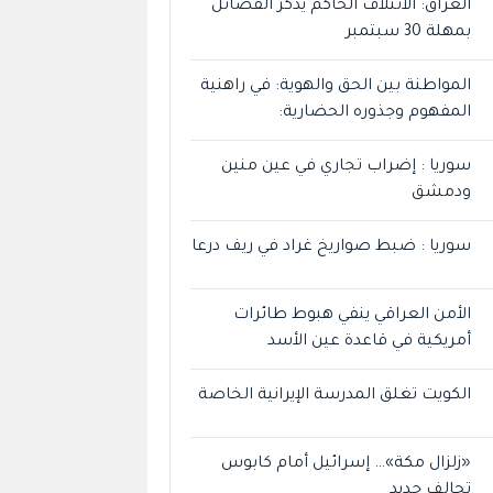
العراق: الائتلاف الحاكم يذكّر الفصائل
بمهلة 30 سبتمبر
المواطنة بين الحق والهوية: في راهنية
المفهوم وجذوره الحضارية:
سوريا : إضراب تجاري في عين منين
ودمشق
سوريا : ضبط صواريخ غراد في ريف درعا
الأمن العراقي ينفي هبوط طائرات
أمريكية في قاعدة عين الأسد
الكويت تغلق المدرسة الإيرانية الخاصة
«زلزال مكة»… إسرائيل أمام كابوس
تحالف جديد