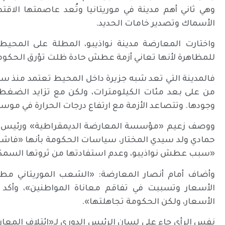
وهي ثاني أهم مدينة في موريتانيا وتُعد عاصمتها الا
الأسماك وتصدير خامات الحديد.
للمظاهرة لأنها تعاني أزمة عطش حادة ظلت تؤرق الحكوما
فالمدينة التي تعد شبه جزيرة داخل المحيط تعتمد منذ ستي
من على بعد مئات الكيلومترات، ولكن مع تزايد الضغ
وجودها. وتتصاعد الأزمة مع ارتفاع درجات الحرارة في مو
ووصف زعيم «مؤسسة المعارضة الديمقراطية» ورئيس حزب
حمادي ولد سيدي المختار، سياسات الحكومة بأنها «فاشلة
«سبب عطش نواذيبو، وعدم استفادتها من ثروتها السمك
وأضاف أمام أنصار المعارضة: «الشعب الموريتاني مط
الأسعار وتسببت في تفاقم معاناة المواطنين»، وأكد أ
الأسعار، ولكن الحكومة تجاهلتها».
نفس الرأي جاء على لسان الرئيس الدوري لـ«ائتلاف المعار