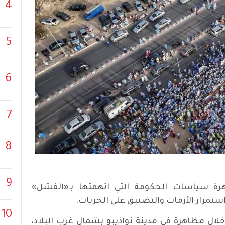
4
5
6
7
8
9
هرة سياسات الحكومة التي اتهمتها بـ«الفشل»
ستمرار الأزمات والتضييق على الحريات.
10
لال مظاهرة في مدينة نواذيبو بشمال غرب البلاد،