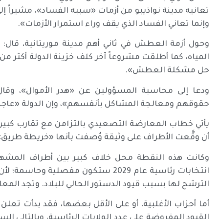
تعانيه مدينة نواذيبو من أزمات «سببه الفساد»، مشيراً إلى
وإنما تعاني الفساد الذي يقف وراء استمرار الأزمات».
وحول أزمة العطش في ثاني أهم مدينة موريتانية، قال:
حل مشكلة العطش».
ودعا إلى محاسبة المسؤولين عن «هدر الأموال»، وقا
حقوقهم ومعالجة المشاكل بأنفسهم»، وإن الدولة «عاجز
يأتي خطاب المعارضة التصعيدي بالتزامن مع تقارب كبير 
أن وقَّعت الأطراف على وثيقة وُصفت بأنها «خريطة طريق» 
وكانت هذه النقطة محل خلاف كبير بين أطراف المشهد 
انتخابات رئاسية عام 2029 ستكون مفصلية
الترشح لها بسبب قيود الدستور الحالي للبلاد. وتجد المع
أما أحزاب الأغلبية، أو على الأقل بعضها، فقد بدأت تعل
القيود المفروضة على عدد الولايات الرئاسية، وبالتالي الس