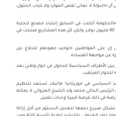
 أن «الدولة لا تعاني نقص الموارد ولا غياب الحلول،
 «الحكومة أعلنت في السابق إنشاء مصنع لتحلية
المياه، كما أطلقت مشروعاً آخر كلف خزينة الدولة أكثر من 80 مليون دولار، ولكن كل هذه المشاريع فشلت في
ل إن على المواطنين «توحيد جهودهم للدفاع عن
ة عن مواجهة الفساد».
بين الأطراف السياسية للدخول في حوار وطني بعد
للحوار المرتقب.
السياسي في موريتانيا؛ فالبلاد تستعد لتنظيم
 وحاسمة؛ لأن الرئيس الحالي محمد ولد الشيخ الغزواني لا يمكنه
ارضة في ذلك فرصة كبيرة لإحداث تغيير.
ن بشكل صريح دعمها لتعديل الدستور من أجل إزالة
ماح لولد الغزواني بالترشح لولاية رئاسية ثالثة «من