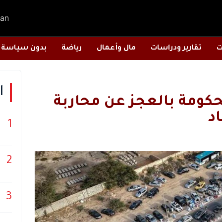
an
ت
تقارير ودراسات
مال وأعمال
رياضة
بدون سياسة
ا
لحكومة بالعجز عن محاربة
د
1
2
3