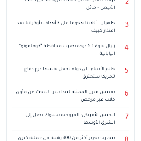
ترامب يأمر بتعديل مهبط مروحيته في البيت
2
الأبيض – مائل
طهران : ألغينا هجوما على 3 أهداف بأوكرانيا بعد
3
اعتذار كييف
زلزال بقوة 5.1 درجة يضرب محافظة “كوماموتو”
4
اليابانية
خاتم الأنبياء : اي دولة تجعل نفسها درع دفاع
5
لأمريكا ستحترق
تفتيش منزل الممثلة ليندا بلير ..للبحث عن مأوى
6
كلاب غير مرخص
الجيش الأمريكي: المروحية شينوك تصل إلى
7
الشرق الأوسط
نيجيريا: تحرير أكثر من 300 رهينة في عملية كبرى
8