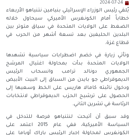
2024-07-24
يُلقي رئيس الوزراء الإسرائيلي بنيامين نتنياهو الأربعاء
خطاباً أمام الكونغرس الأميركي سيحاول خلاله
الضغط على الولايات المتحدة في سياق متوتر بين
البلدين الحليفين بعد تسعة أشهر من الحرب في
قطاع غزة.
وتأتي زيارة في خضم اضطرابات سياسية تشهدها
الولايات المتحدة بدأت بمحاولة اغتيال المرشح
الجمهوري دونالد ترامب وانسحاب الرئيس
الديموقراطي جو بايدن من السباق إلى البيت الأبيض
ودخول نائبته كامالا هاريس على الخط وسعيها إلى
الحصول على ترشيح الحزب الديموقراطي لانتخابات
الرئاسة في تشرين الثاني.
وقد سبق أن أتيحت لنتنياهو فرصة للتدخل في
السياسة الأميركية، ففي عام 2015 اعتمد على
الكونغرس لمحاولة إجبار الرئيس باراك أوباما على