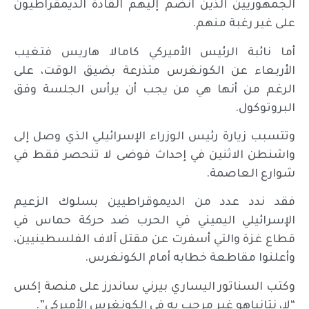
الجمهوريين الذين انضم إليهم القادة الديمقراطيون
على غير رغبة منهم.
أما نائبة الرئيس الأميركي كامالا هاريس فتغيب
الأربعاء عن الكونغرس متذرعة بضيق الوقت، على
الرغم من أنها هي من يجب أن يرأس الجلسة وفق
البروتوكول.
وتتسبب زيارة رئيس الوزراء الإسرائيلي الذي وصل إلى
واشنطن الاثنين في إحداث فوضى لا تنحصر فقط في
شوارع العاصمة.
فقد ندد عدد من الديموقراطيين بسلوك الزعيم
الإسرائيلي اليميني في الحرب ضد حركة حماس في
قطاع غزة والتي أسفرت عن مقتل آلاف الفلسطينيين،
وأعلنوا مقاطعة خطابه أمام الكونغرس.
وكتب السناتور اليساري بيرني ساندرز على منصة إكس
“لا، نتانياهو غير مرحب به في الكونغرس الأميركي”.