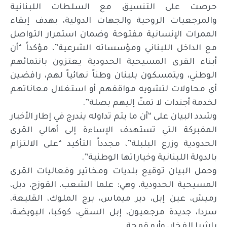
حرصت على التنسيق مع السلطات اللبنانية
والمرجعيات الروحية والجهات الدولية، بهدف إبقاء
الممرات الإنسانية مفتوحة وضمان استمرار التواصل
مع الداخل اللبناني ومؤسساته الشرعية”، مؤكداً “أن
أبناء القرى المسيحية الحدودية يعتزون بانتمائهم
الوطني، ويتمسكون بلبنان وطناً نهائياً لهم، رافضين
أي محاولات لتشويه مواقفهم أو استغلال معاناتهم
لخدمة أجندات لا تمتّ إليهم بصلة”.
وشدد البيان على “أن ما يتم تداوله يندرج في إطار الأخبار
المفبركة التي تستهدف الإساءة إلى أهالي القرى
الحدودية وزرع البلبلة”، مجدداً التأكيد “على الالتزام
بالدولة اللبنانية وخياراتها الوطنية”.
وحمل البيان توقيع بلديات ومخاتير وفعاليات القرى
المسيحية الحدودية، وهي: علما الشعب، القوزح، دبل،
رميش، عين إبل، دير ميماس، برج الملوك، القليعة،
سردا، جديدة مرجعيون، إبل السقي، كوكبا، البويضة،
راشيا الفخار، وأبو قمحة.