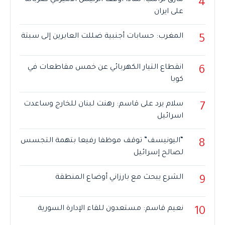
4
على ايران
المغرب: حسابات أجنبية ضللت العابرين إلى سبتة
5
انقطاع التيار الكهربائي عن خمس مقاطعات في
6
كوبا
سلام يرد على قاسم: رهنت لبنان للخارج وساعدت
7
اسرائيل
“اليونيسف” توقف موظفا رفيعا بتهمة التجسس
8
لصالح إسرائيل
الشرع يبحث مع بارزاني أوضاع المنطقة
9
نعيم قاسم: مستعدون للقاء الإدارة السورية
10