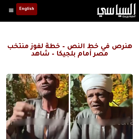
English
هنرص في خط النص – خطة لفوز منتخب
مصر أمام بلجيكا – شاهد