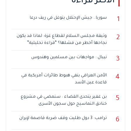
الأكثر قراءة
سوريا.. جيش الإحتلال يتوغل في ريف درعا
1
وثيقة مجلس السلام لقطاع غزة: لماذا قد يكون
2
نجاحها أخطر من فشلها؟ “قراءة تحليلية”
نيبال : مواجهات بين مسلمين وهندوس
3
الأمن العراقي ينفي هبوط طائرات أمريكية في
4
قاعدة عين الأسد
بن غفير يتحدى القضاء : سنمضي في مشروع
5
خنادق التماسيح حول سجون الأسرى
ترامب: 3 دول طلبت وقف ضربة قاصمة لإيران
6