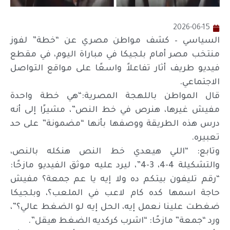
2026-06-15
السياسي – كشف مواطن مصري عن “خطة” لفوز
منتخب مصر أمام بلجيكا في مباراة اليوم، في مقطع
فيديو طريف أثار تفاعلاً واسعًا على مواقع التواصل
الاجتماعي.
قال المواطن باللهجة المصرية:“هي خطة واحدة
مفيش غيرها، هنرص في خط النص”، مشيرًا إلى أنه
درس هذه الطريقة ووصفها بأنها “مضمونة” على حد
تعبيره.
وتابع: “اللي هيعدي خط النص هنكله بالنص،
والتشكيلة 4-4، 3-4”، ليرد عليه موثق الفيديو مازحًا:
“رقم تليفون بيتكم ده ولا إيه يا عم جمعة؟ مفيش
حاجة اسمها كده كام لاعب في الملعب؟، وبلجيكا
ضغطت علينا نعمل إيه، الحل إيه لو الضغط عالي؟”،
ورد “جمعة” مازحًا: “اشرب كركديه الضغط هيقل”.