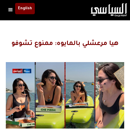
English
هيا مرعشلي بالمايوه: ممنوع تشوفو