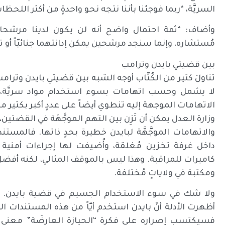
السريَّة، “ربما فوجئنا بأننا نتجه نحو واحدةٍ من أكثر اللحظ
وأضاف: “ثمة احتمال واضح أنه لن يكون لدينا مرشحان
مُستشاره، وإنما سنجد مرشحين يمكن إدانتهما جنائيّاً أو تو
بين قضيتي بايدن وترامب
تناولَ كثير من الكُتّاب أوجه الشبه بين قضيتي بايدن وترا
لا يشمل وحسب اتهامات بسوء استخدام مواد سريَّة، وإ
الاتهامات الموجهة إليه تنطوي أيضاً على عددٍ أكبر بكثير 
وزارة العدل يمكن أن تَزِن بين التهم الموجَّهَة في القضتين
والاتهامات الموجَّهَّة لبايدن خطيرة بحدٍ ذاتها. فالمس
داخل غرفة تخزين مُغلقة، وأُضيفت لها إجراءات أمنية 
كاميرات للمراقبة. وهذا ليس بالموقف المثالي، لكنه أفض
ومكتبة في ولاياتٍ مُختلفة.
ولا شك في سوء الاستخدام الجسيم في قضية بايدن.
أظهرت الأدلة أنّ بايدن استخدم أيّاً من هذه المستندات ال
فسيكتسب إصراره على فكرة “الحيازة العارِضَة” معنى 