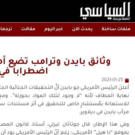
ملفات ساخنة
يحدث الآن
خبر اليوم
مقالات
ترجما
وثائق بايدن وترامب تضع أم
اضطراباً في
2023-01-25
أعلنَ الرئيس الأمريكي جو بايدن أنَّ التحقيقات الجنائية ال
نهاية المطاف لأنه “لا وجود لتلك المواد بحوزته”. ومع 
للاستعانة بمُستشارٍ خاص للتحقيق في أثر مستندات سر
مرآب بايدن في ديلاوير.
وفي هذا الإطار، قال جوناثان تيرلي، أستاذ قانون ا
بموقع “ذا هيل” الأمريكي،: رغم أنّ الرئيس الأمريكي يود