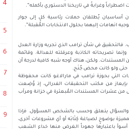
4
ات اضطراباً وغرابةً في تاريخنا الدستوري بأكمله”.
 أساسيان يُطلقان حملات رئاسية كلٍ إلى جوار
جيه اتهامات إليهما بحلول الانتخابات المُقبلة”.
5
مب. فالتحقيق في شأن ترامب الذي تجريه وزارة العدل
6
نما تصريحاته الكاذبة وعرقلته للعدالة. وقائمة
من المستندات. ولكن، هناك أوجه شبه كافية لدرجة أن
، حتى ولو كانت محض جُنَح.
7
تندات التي بحوزة ترامب في مارالاغو كانت محفوظة
بإيعاز من مكتب التحقيقات الفدرالي، إذ وُضِعت
ل من عشرات المستندات المُبعثرة في خزانة ومرآب
8
 والسؤال يتعلق وحسب بالشخص المسؤول. فإذا
9
مميزة بوضوحٍ لصياغة كِتَابَه أو أي مشروعات أخرى،
أسوأ باعتبارها جهوداً الغرض منها خداع الشعب