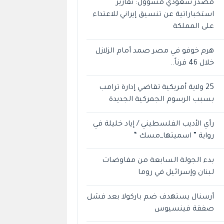
مصدر سعودي مسؤول: تقارير
استخباراتية عن تنسيق إيراني للاعتداء
على المملكة
هرم خوفو في مصر صمد أمام الزلازل
خلال 46 قرناً..
25 ولاية أمريكية تقاضي إدارة ترامب
بسبب الرسوم الجمركية الجديدة
رأي الأديب الفلسطيني / إياد خليلة في
رواية ” اسميتها_مسك “
بدء الجولة السابعة من مفاوضات
لبنان وإسرائيل في روما
أرسنال يستهدف ضم باركولا بعد فشل
صفقة فينسيوس