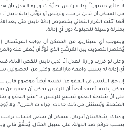
لا عائق دستوريّاً لإدانة رئيس، صرَّحَـت وزارة العدل بأن هذه 
من الممكن أن تدين ترامب، وترفض أو تؤجِّل إدانة بايدن”. ع
أنها أجّلَت القرار النهائي بخصوص إدانة بايدن حتى بعد الا
بمنزلة وسيلة للحيلولة دون أي إدانة.
وبموجب أي سيناريو، من الممكن أن يواجه المرشحان إدانات
يُختصر التصويت بين المُرشَّح الذي تَوَدُّ أن يُعفى عنه والمر
وحتى لو قررت وزارة العدل ألّا تدين بايدن لنقص الأدلة، 
أي إدانة له بسبب واقعة مارالاغو. وكثير من المصوتين سي
إن حق الرئيس في العفو عن نفسه أيضاً موضوع قابل للنق
على أنَّ سُلطة العفو تسمح للرئيس بـ “منح العفو وإيقاف 
المتحدة، ويُستثنى من ذلك حالات إجراءات العزل”. ولا يُوجد
وهناك إشكاليتان أخريان. فيمكن أن يفضي انتخاب ترامب 
بسبب جرائم ضد الدولة. على سبيل المثال، يُحقِّق فاني 