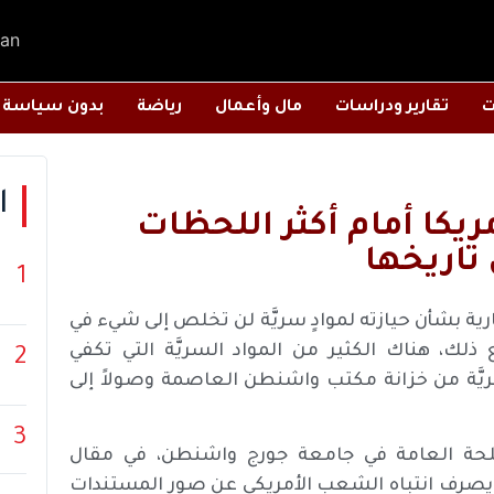
an
ت
تقارير ودراسات
مال وأعمال
رياضة
بدون سياسة
ا
ريكا أمام أكثر اللحظات
 تاريخها
1
جارية بشأن حيازته لموادٍ سريَّة لن تخلص إلى شيء في
ذلك، هناك الكثير من المواد السريَّة التي تكفي
2
يَّة من خزانة مكتب واشنطن العاصمة وصولاً إلى
3
لمصلحة العامة في جامعة جورج واشنطن، في مقال
 أن يصرف انتباه الشعب الأمريكي عن صور المستندات