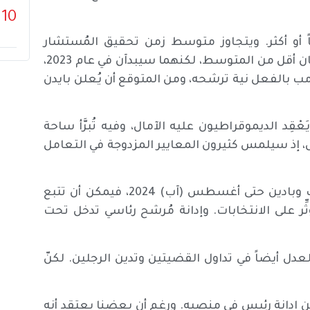
10
أو أكثر. ويتجاوز متوسط زمن تحقيق المُستشار
الخاص مع الرئيس 900 يوم. وينبغي أن يستغرق التحقيقان أقل من المتوسط، لكنهما سيبدآن في عام 2023،
 الرئاسية. وقد أعلنَ ترامب بالفعل نية ترشحه، ومن المتوقع أن يُعلن بايدن
ْقِد الديموقراطيون عليه الآمال، وفيه تُبرَّأ ساحة
لاقل، إذ سيلمس كثيرون المعايير المزدوجة في التعامل
سيناريو عدم الإدانة — إذا امتدت التحقيقات بشأن ترامب وبادين حتى أغسطس (آب) 2024، فيمكن أن تتبع
ِر على الانتخابات. وإدانة مُرشح رئاسي تدخل تحت
عدل أيضاً في تداول القضيتين وتدين الرجلين. لكنّ
ن إدانة رئيس في منصبه. ورغم أن بعضنا يعتقد أنه