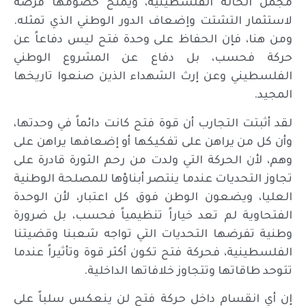
مجمل الحالة الفلسطينية، ويمنح خصومها فرصة
لاستثمار التشتت وإضعاف الدور الوطني الذي تمثله.
ومن هنا، فإن الحفاظ على وحدة فتح ليس دفاعاً عن
حركة فحسب، بل دفاع عن المشروع الوطني
الفلسطيني وعن إرث الشهداء الذين صنعوا تاريخها
المجيد.
لقد أثبتت التجارب أن قوة فتح كانت دائماً في وحدتها،
وأن كل من يراهن على تفكيكها أو إضعافها يراهن على
وهم، لأن الحركة التي ولدت من رحم الثورة قادرة على
تجاوز التحديات عندما ينتصر أبناؤها للمصلحة الوطنية
العليا، ويضعون الوطن فوق كل اعتبار، لأن الوحدة
الفتحاوية لم تعد خياراً تنظيمياً فحسب، بل ضرورة
وطنية تفرضها التحديات التي تواجه شعبنا وقضيتنا
الفلسطينية، فحركة فتح تكون أكثر قوة وتأثيراً عندما
تتوحد طاقاتها وتتجاوز خلافاتها الداخلية.
إن أي انقسام داخل حركة فتح لن ينعكس سلباً على