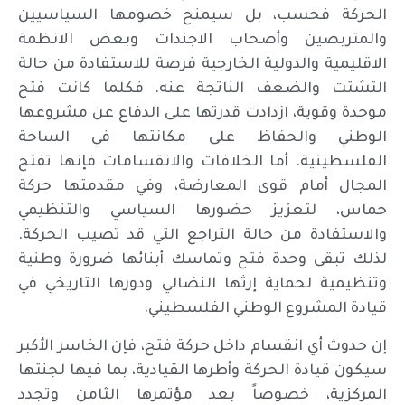
الحركة فحسب، بل سيمنح خصومها السياسيين
والمتربصين وأصحاب الاجندات وبعض الانظمة
الاقليمية والدولية الخارجية فرصة للاستفادة من حالة
التشتت والضعف الناتجة عنه. فكلما كانت فتح
موحدة وقوية، ازدادت قدرتها على الدفاع عن مشروعها
الوطني والحفاظ على مكانتها في الساحة
الفلسطينية. أما الخلافات والانقسامات فإنها تفتح
المجال أمام قوى المعارضة، وفي مقدمتها حركة
حماس، لتعزيز حضورها السياسي والتنظيمي
والاستفادة من حالة التراجع التي قد تصيب الحركة.
لذلك تبقى وحدة فتح وتماسك أبنائها ضرورة وطنية
وتنظيمية لحماية إرثها النضالي ودورها التاريخي في
قيادة المشروع الوطني الفلسطيني.
إن حدوث أي انقسام داخل حركة فتح، فإن الخاسر الأكبر
سيكون قيادة الحركة وأطرها القيادية، بما فيها لجنتها
المركزية، خصوصاً بعد مؤتمرها الثامن وتجدد