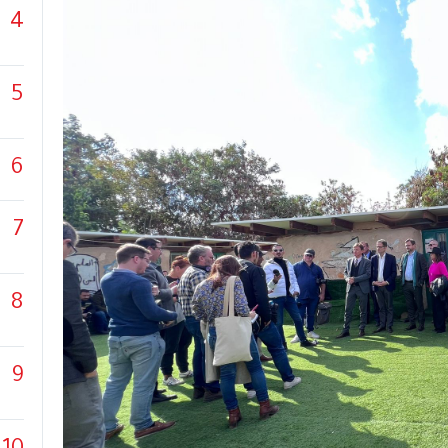
4
5
6
7
8
9