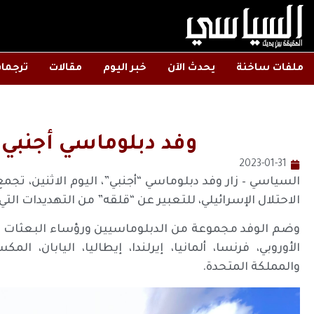
ملفات ساخنة
يحدث الآن
خبر اليوم
مقالات
ترجما
وفد دبلوماسي أجنبي ي
2023-01-31
السياسي – زار وفد دبلوماسي “أجنبي”، اليوم الاثنين، تجم
الاحتلال الإسرائيلي، للتعبير عن “قلقه” من التهديدات الت
وضم الوفد مجموعة من الدبلوماسيين ورؤساء البعثات الدبل
الأوروبي، فرنسا، ألمانيا، إيرلندا، إيطاليا، اليابان، ال
والمملكة المتحدة
.