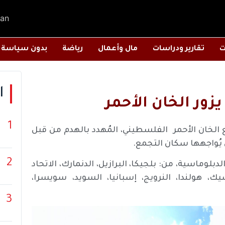
an
ت
تقارير ودراسات
مال وأعمال
رياضة
بدون سياسة
ا
زور الخان الأحمر
1
ع الخان الأحمر الفلسطيني، المُهدد بالهدم من قبل
ي يُواجهها سكان التجمع.
2
وماسية، من: بلجيكا، البرازيل، الدنمارك، الاتحاد
مكسيك، هولندا، النرويج، إسبانيا، السويد، سويسرا،
3