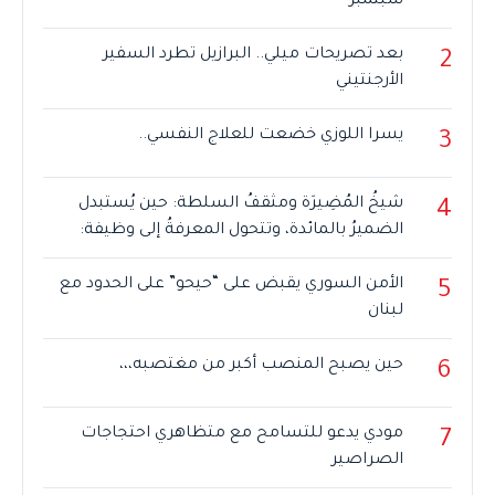
سبتمبر
بعد تصريحات ميلي.. البرازيل تطرد السفير
2
الأرجنتيني
يسرا اللوزي خضعت للعلاج النفسي..
3
شيخُ المُضِيرَة ومثقفُ السلطة: حين يُستبدل
4
الضميرُ بالمائدة، وتتحول المعرفةُ إلى وظيفة:
الأمن السوري يقبض على “حيحو” على الحدود مع
5
لبنان
حين يصبح المنصب أكبر من مغتصبه،،،
6
مودي يدعو للتسامح مع متظاهري احتجاجات
7
الصراصير