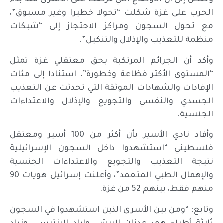
وخلص إلى أن الأوضاع التي فُرضت على الأسرى منذ بدء
الحرب على غزة شكلت “تحولا خطيرا وغير مسبوق”،
مع تحول السجون ومراكز الاحتجاز إلى “شبكات
منظمة للتعذيب والإذلال والتنكيل”.
وأكد أن الجرائم المرتكبة بحق معتقلي غزة تمثل
“المستوى الأكثر فظاعة وخطورة”، استنادا إلى مئات
الإفادات والشهادات الموثقة التي تحدثت عن التعذيب
الجسدي والنفسي والتجويع والإذلال والاعتداءات
الجنسية.
وأفاد نادي الأسير بأن أكثر من 100 أسير ومعتقل
فلسطيني “استشهدوا داخل السجون الإسرائيلية
نتيجة التعذيب والتجويع والاعتداءات الجنسية
والإهمال الطبي المتعمد”، وأعلنت إسرائيل هويات 90
منهم فقط، بينهم 52 من غزة.
وتابع: “ومن بين الأسرى الذين استشهدوا في السجون