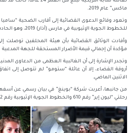
ماكس” عام 2019.
وتعود وقائع الدعوى القضائية إلى أقارب الضحية “ساميا 
للخطوط الجوية الإثيوبية في مارس (آذار) 2019، وهو الحادث الذي أسفر عن مقتل 157 شخصاً.
وأفادت الوثائق القضائية بأن هيئة المحلفين توصلت إل
مؤكدة أن إجمالي قيمة الأضرار المستحقة للجهة المدعية تبلغ 49.5 مليون دول
وتجدر الإشارة إلى أن الغالبية العظمى من الدعاوى المدني
أروقة القضاء، إلا أن عائلة “ستومو” لم تتوصل إلى اتفاق
الاثنين الماضي.
من جانبها، أعربت شركة “بوينغ” في بيان رسمي عن أسفها
رحلتي “ليون إير” رقم 610 والخطوط الجوية الإثيوبية رقم 302.