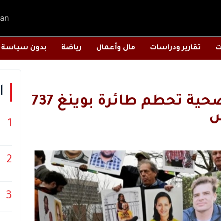
an
ت
تقارير ودراسات
مال وأعمال
رياضة
بدون سياسة
ا
50 مليون دولار تعويضاً لعائلة ضحية تحطم طائرة بوينغ 737
س
1
2
3