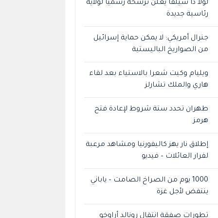
لولا دا سيلفا يعلن ترشحه رسميًا لولاية
رئاسية جديدة
جنرال أمريكي: لا يمكن حماية إسرائيل
من الصواريخ الباليستية
ويليام وكيت شعرا بالاستياء بعد لقاء
هاري والملك تشارلز
طهران تحدد ستة شروط لإعادة فتح
هرمز
إطلاق نار يهز كاليفورنيا ومشاهد مرعبة
لفرار العائلات – فيديو
1000 يوم من الصراخ الصامت – ياباني
ينتفض لأجل غزة
تطورات صفقة انتقال رونالد أراوخو