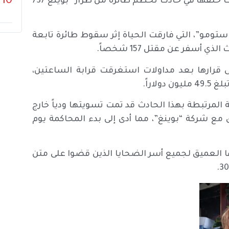
10
لعائلة شابة أمريكية تبلغ من العمر 24 عاماً، كانت قد لقت حتفها في حادث تحطم طائرة من طراز “بوينغ 737
ستومو”، التي فارقت الحياة إثر سقوط طائرة تابعة
ى قرارها بعد مداولات استغرقت قرابة الساعتين،
اراً.
ة المرتبطة بهذا الحادث قد تمت تسويتها ودياً خارج
 مع شركة “بوينغ”، مما أدى إلى بدء المحاكمة يوم
 العميق لجميع أسر الضحايا الذين قضوا على متن