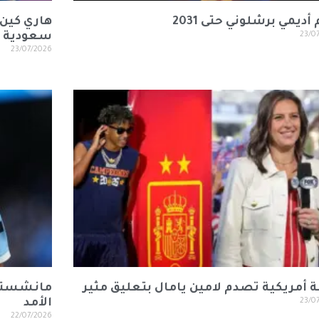
أديمي برشلوني حتى 2031
هاري كين
23/0
سعودية تز
23/07/2026
 أمريكية تصدم لامين يامال بتعليق مثير
مانشستر 
23/0
الأمد
22/07/2026