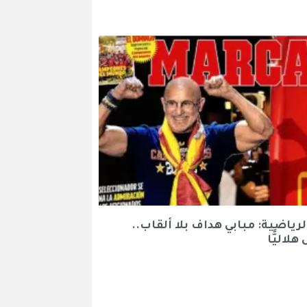
ياضية: مبابي هداف بلا ألقاب..
لاليًّا