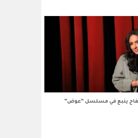
اح ينبع في مسلسل “عوض”