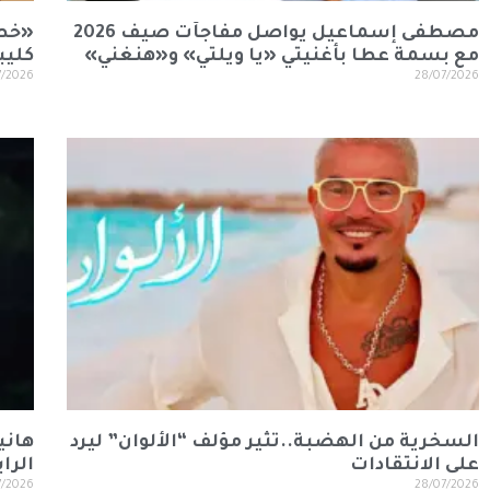
مصطفى إسماعيل يواصل مفاجآت صيف 2026
«خطي
مع بسمة عطا بأغنيتي «يا ويلتي» و«هنغني»
كليب
7/2026
28/07/2026
السخرية من الهضبة..تثير مؤلف “الألوان” ليرد
هاني
على الانتقادات
الراب
7/2026
28/07/2026