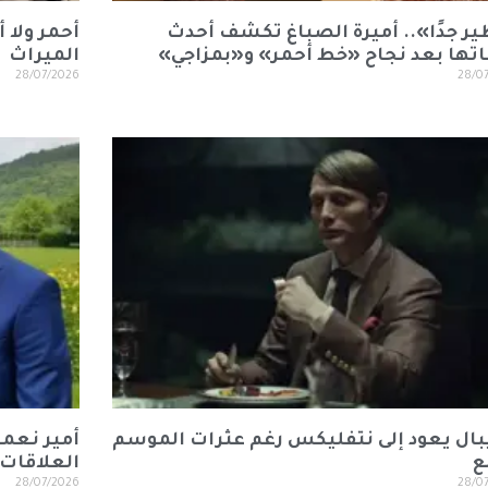
ر جدًا».. أميرة الصباغ تكشف أحدث
أحمر ولا 
اتها بعد نجاح «خط أحمر» و«بمزاجي»
الميراث
28/07/2026
28/0
بال يعود إلى نتفليكس رغم عثرات الموسم
أمير نعم
ع
العلاقات 
28/07/2026
28/0