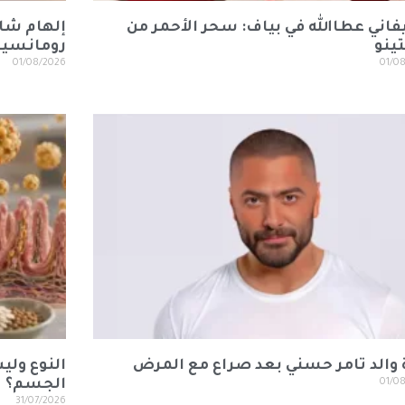
اني عطاالله في بياف: سحر الأحمر من
إلهام شا
تينو
رومانسية
01/08/2026
01/0
 والد تامر حسني بعد صراع مع المرض
النوع ولي
01/0
الجسم؟
31/07/2026