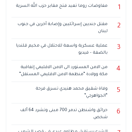
مفاوضات روما تعيد فتح مقابر حزب الله السرية
1
مقتل جنديين إسرائليين وإصابة آخرين في جنوب
2
لبنان
عملية عسكرية واسعة للاحتلال في مخيم قلنديا
3
بالضفة – فيديو
من الامن المستورد الى الامن الاقليمي إتفاقية
4
مكة وولادة “منظمة الامن الاقليمي المستقل”
وفاة شقيق محمد هنيدي تسرق فرحة
5
“الجواهرجي”
حرائق واشنطن تدمر 700 مبنى وتشرد 64 ألف
6
شخص
الشرع يستقبل مظلوم عبدي في قصر الشعب