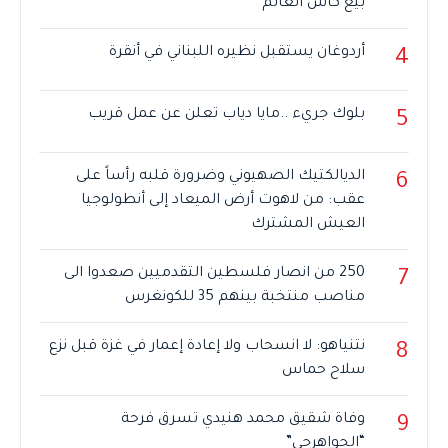
بيع كأس العالم
أردوغان يستقبل نظيره اللبناني في أنقرة
4
بلوك جريء ..مايا دياب تعلن عن عمل قريب
5
الديالكتيك الصهيوني وضرورة قلبه رأساً على
6
عقب: من لاهوت أرض الميعاد إلى أنطولوجيا
العيش المشترك
250 من انصار فلسطين التقدميين صعدوا الى
7
مناصب منتخبة بينهم 35 للكونغرس
نتنياهو: لا انسحاب ولا إعادة إعمار في غزة قبل نزع
8
سلاح حماس
وفاة شقيق محمد هنيدي تسرق فرحة
9
“الجواهرجي”