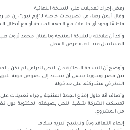
رفض إجراء تعديلات على النسخة النهائية
وقال أيمن رضا، في تصريحات خاصة لـ”إرم نيوز”، إن قراره 
قاطعًا وجود أي خلافات مع الجهة المنتجة أو مع أبطال ال
وأكد أن علاقته بالشركة المنتجة وبالفنان محمد ثروت طيبة
المسلسل منذ تلقيه عرض العمل.
وأوضح أن النسخة النهائية من النص الدرامي لم تكن بالمست
بين مصر وسوريا ينبغي أن تستند إلى نصوص قوية تليق بح
النظر في مشاركته، على حد قوله.
وأضاف أنه حاول إقناع الجهة المنتجة بإجراء تعديلات على ا
تمسكت الشركة بتنفيذ النص بصيغته المكتوبة دون تغيير
من المشروع.
إنهاء التعاقد وديًا وترشيح أندريه سكاف