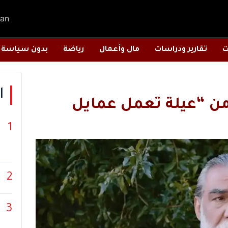
an
ت
تقارير ودراسات
مال وأعمال
رياضة
بدون سياسة
ا
 من “عيلة تعمل عمايل
1
2
3