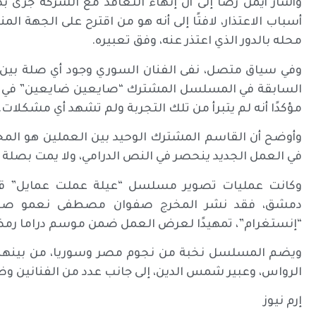
وأشار أيمن رضا إلى أن إنهاء التعاقد مع الشركة جرى
أسباب الاعتذار، لافتًا إلى أنه هو من اقترح على الجهة ا
محله بالدور الذي اعتذر عنه، وفق تعبيره.
وفي سياق متصل، نفى الفنان السوري وجود أي صلة بي
مؤكدًا أنه لم يتبرأ من تلك التجربة ولم تشهد أي مشكلات.
وأوضح أن القاسم المشترك الوحيد بين العملين هو ال
في العمل الجديد ينحصر في النص الدرامي، ولا يمت بصلة إل
وكانت عمليات تصوير مسلسل “عيلة عملت عمايل” ق
دمشق، فقد نشر المخرج صفوان مصطفى نعمو صورة
“إنستغرام”، تمهيدًا لعرض العمل ضمن موسم دراما رمضان 7
ويضم المسلسل نخبة من نجوم مصر وسوريا، من بينهم 
الرواس، وعبير شمس الدين، إلى جانب عدد من الفنانين و
إرم نيوز