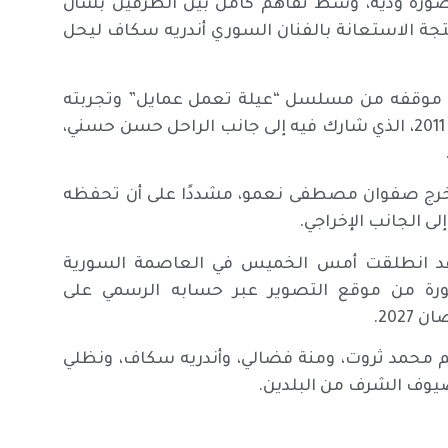
 بصورة ودية، وسط تفاهم كامل بين الطرفين بشأن
لمنتجة الاستعانة بالفنان السوري أندريه سكاف ليحل
ن موقفه من مسلسل “عيلة تعمل عمايل” وتجربته
السابقة في المسلسل المشترك “صايعين ضايعين” في 2011، الذي شارك فيه إلى جانب الراحل حسن حسني،
مخرج صفوان مصطفى نعمو، مشددًا على أن تحفظه
ى الجانب الإخراجي.
د انطلقت أمس الخميس في العاصمة السورية
 من موقع التصوير عبر حسابه الرسمي على
202.
محمد ثروت، ومنة فضالي، وأندريه سكاف، ونظلي
ضيوف الشرف من البلدين.