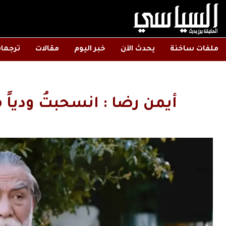
ملفات ساخنة
يحدث الآن
خبر اليوم
مقالات
ترجما
أيمن رضا : انسحبتُ ودياً