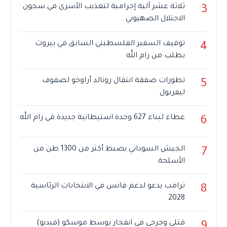
ثلاثة عشر آلية إجرامية لتعذيب الأسرى في سجون
3
الاحتلال الصهيوني
توقيف السفير الفلسطيني السابق في بيروت
4
بطلب من رام الله
تطورات صفقة انتقال رونالد أراوخو لصفوف
5
ليفربول
عطاء لبناء 627 وحدة استيطانية جديدة في رام الله
6
الجيش السوداني يضبط أكثر من 1300 طن من
7
الأسلحة
ترامب يدعو لدعم فانس في الانتخابات الرئاسية
8
2028
قتلى وجرحى في انفجار بوسط موسكو (فيديو)
9