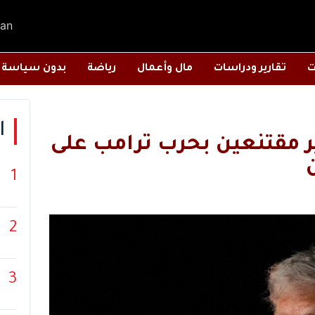
an
ت
تقارير ودراسات
مال وأعمال
رياضة
بدون سياسة
ا
ير مقتنعين بحرب ترامب على
1
2
3