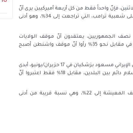
10
ين، فإنّ واحداً فقط من كل أربعة أميركيين يرى أنّ
هناك مبرراً للحرب على إيران، فيما انعكست تداعياتها على شعبية ترامب، التي تراجعت إلى 34%، وهو أدنى
شاركين، ونحو نصف الجمهوريين، يعتقدون أنّ موقف الولايات
المتحدة تجاه إيران بات أقوى مما كان عليه قبل الحرب، في مقابل نحو 35% رأوا أنّ موقف واشنطن أصبح
وفي ما يتعلق بالاتفاق المبدئي الذي وقّعه ترامب والرئيس الإيراني مسعود بزشكيان في 17 حزيران/يونيو، أبدى
63% من الأميركيين تشكيكهم في إمكان أن يؤدي إلى سلام دائم بين البلدين، مقابل 18% فقط اعتبروا أنّ
كما أظهر الاستطلاع تراجع تأييد ترامب في ملف تكاليف المعيشة إلى 22%، وهي نسبة قريبة من أدنى