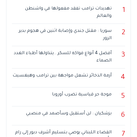
تهديدات ترامب تفقد مفعولها في واشنطن
1
والعالم
سوريا : مقتل جندي وإصابة اثنين في هجوم بدير
2
الزور
أفضل 4 أنواع فواكه للسكر ..يتناولها أطباء الغدد
3
الصماء
أزمة الذخائر تشعل مواجهة بين ترامب وهيغسيث
4
موجة حر قياسية تضرب أوروبا
5
بزشكيان : لن أستقيل وسأصمد في منصبي
6
القضاء اللبناني يوصي بتسليم أشرف دبور إلى رام
7