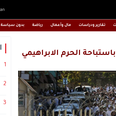
an
ت
تقارير ودراسات
مال وأعمال
رياضة
بدون سياسة
ا
ستباحة الحرم الابراهيمي
1
2
3