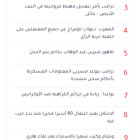
ترامب يأمر بتعديل مهبط مروحيته في البيت
3
الأبيض – مائل
المغرب: دعوات للإفراج عن جميع المعتقلين على
4
خلفية حرية الرأي
ظهور شيرين عبد الوهاب بخاتم يثير الجدل
5
ترامب يتوعد مسربي المعلومات العسكرية
6
بأحكام سجن مشددة
بولندا : زيادة في جرائم الكراهية ضد الأوكرانيين
7
الاحتلال يعيد اعتقال 80 أسيرا محررا منذ بدء حرب
8
غزة
ويليام وكيت شعرا بالاستياء بعد لقاء هاري
9