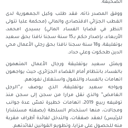
الصحيفة.
ووفق المصدر ذاته، فقد طلب وكيل الجمهورية لدى
القطب الجزائي الاقتصادي والمالي (محكمة عليا تتولى
النظر في قضايا الفساد المالي) بسيدي امحمد،
الأربعاء، بإصدار حكم بـ15 سنة سجنا نافذا بحق سعيد
بوتفليقة، و18 سنة سجنا نافذا بحق رجلي الأعمال محي
الدين طحكوت وعلي حداد.
ويمثل سعيد بوتفليقة ورجال الأعمال المتهمون
بالفساد بانتظام أمام القضاء الجزائري، حيث يواجهون
اتهامات بالفساد والتغول واستغلال نفوذهم.
ويواجه سعيد بوتفليقة، الذي يوصف بـ”الرجل
الغامض” والذي نقل مرارا من سجن إلى سجن منذ
توقيفه ربيع 2019، اتهامات خطيرة تمسّ عدة جوانب
ومجالات، منها استخدام السلطة (بصفته مستشارا
للرئيس) لعقد صفقات، والتدخل لفائدة أطراف مقربة
منه للحصول على مزايا، وتطويع القوانين لفائدتهم.