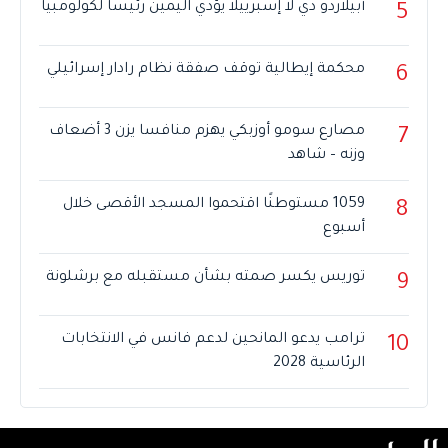
أبيلاردو دي لا إسبرييلا يؤدي اليمين رئيسا لكولومبيا
5
محكمة إيطالية توقف صفقة نظام رادار إسرائيلي
6
مصارع سومو أوزبكي يهزم منافسا يزن 3 أضعاف
7
وزنه – شاهد
1059 مستوطنًا اقتحموا المسجد الأقصى خلال
8
أسبوع
توريس يكسر صمته بشأن مستقبله مع برشلونة
9
ترامب يدعو المانحين لدعم فانس في الانتخابات
10
الرئاسية 2028