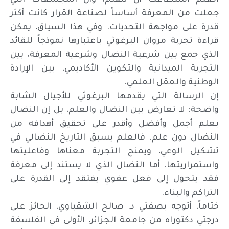
العلم استطاعت أن تتقدم، وأن المجتمعات التي
جعلت من المعرفة أساساً لصناعة القرار كانت أكثر
قدرة على مواجهة التحديات. وفي هذا السياق، يمكن
قراءة تجربة مروان البرغوثي باعتبارها نموذجاً للقائد
الذي جمع بين شرعية النضال وشرعية المعرفة، بين
التجربة الميدانية والتكوين الأكاديمي، بين الإرادة
الوطنية والعقل العلمي.
إن الرسالة التي يقدمها البرغوثي للأجيال الشابة
واضحة: لا تعارض بين النضال والعلم، بل إن النضال
بعلم أجمل وأفضل وأقدر على تحقيق أهدافه من
النضال دون علم. فالعلم يسبق التاريخ النضالي في
تشكيل الوعي، ويمنح التجربة معناها وفاعليتها
واستمراريتها. أما النضال الذي لا يستند إلى معرفة
فقد يتحول إلى فعل عفوي يفتقد إلى القدرة على
التراكم والبناء.
ختاماً، أتوجه بصفتي د. صالح الشقباوي، الحائز على
درجتي دكتوراه من جامعة الجزائر، الأولى في الفلسفة