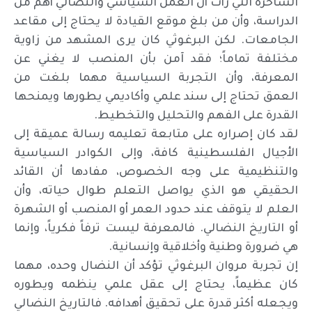
الساخرة التي رأت أن العمل السياسي والنضالي أهم من
الدراسة، وأن من بلغ موقع القيادة لا يحتاج إلى مقاعد
الجامعات. لكن البرغوثي كان يرى المشهد من زاوية
مختلفة تماماً؛ فقد آمن بأن المنصب لا يغني عن
المعرفة، وأن التجربة السياسية مهما بلغت من
العمق تحتاج إلى سند علمي وأكاديمي يطورها ويمنحها
القدرة على الفهم والتحليل والتخطيط.
لقد كان إصراره على متابعة تعليمه رسالة عميقة إلى
الأجيال الفلسطينية كافة، وإلى الكوادر السياسية
والتنظيمية على وجه الخصوص، مفادها أن القائد
الحقيقي هو الذي يواصل التعلم طوال حياته، وأن
العلم لا يتوقف عند حدود العمر أو المنصب أو الشهرة
أو التاريخ النضالي. فالمعرفة ليست ترفاً فكرياً، وإنما
هي ضرورة وطنية وأخلاقية وإنسانية.
إن تجربة مروان البرغوثي تؤكد أن النضال وحده، مهما
كان عظيماً، يحتاج إلى عقل علمي ينظمه ويطوره
ويجعله أكثر قدرة على تحقيق أهدافه. فالتاريخ النضالي