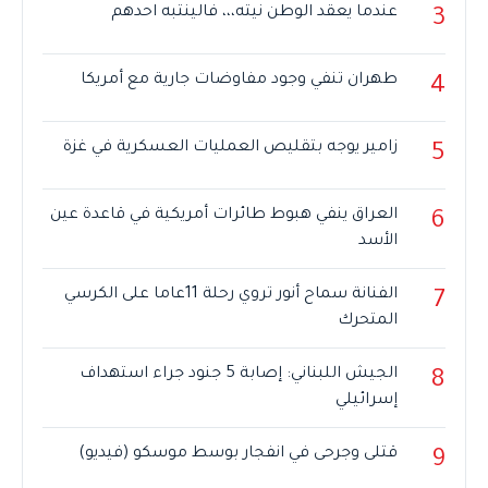
عندما يعقد الوطن نيته،،، فالينتبه احدهم
3
طهران تنفي وجود مفاوضات جارية مع أمريكا
4
زامير يوجه بتقليص العمليات العسكرية في غزة
5
العراق ينفي هبوط طائرات أمريكية في قاعدة عين
6
الأسد
الفنانة سماح أنور تروي رحلة 11عاما على الكرسي
7
المتحرك
الجيش اللبناني: إصابة 5 جنود جراء استهداف
8
إسرائيلي
قتلى وجرحى في انفجار بوسط موسكو (فيديو)
9