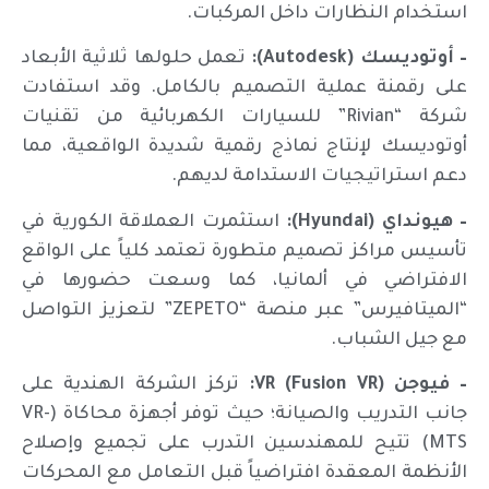
استخدام النظارات داخل المركبات.
– أوتوديسك (Autodesk):
تعمل حلولها ثلاثية الأبعاد
على رقمنة عملية التصميم بالكامل. وقد استفادت
شركة “Rivian” للسيارات الكهربائية من تقنيات
أوتوديسك لإنتاج نماذج رقمية شديدة الواقعية، مما
دعم استراتيجيات الاستدامة لديهم.
– هيونداي (Hyundai):
استثمرت العملاقة الكورية في
تأسيس مراكز تصميم متطورة تعتمد كلياً على الواقع
الافتراضي في ألمانيا، كما وسعت حضورها في
“الميتافيرس” عبر منصة “ZEPETO” لتعزيز التواصل
مع جيل الشباب.
– فيوجن VR (Fusion VR):
تركز الشركة الهندية على
جانب التدريب والصيانة؛ حيث توفر أجهزة محاكاة (VR-
MTS) تتيح للمهندسين التدرب على تجميع وإصلاح
الأنظمة المعقدة افتراضياً قبل التعامل مع المحركات