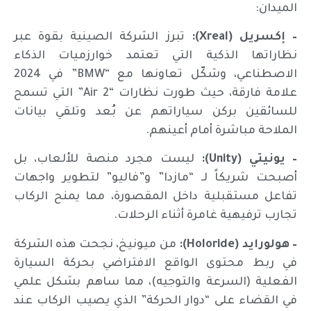
الميدان:
– إكسريل (Xreal):
تبرز الشركة الصينية بقوة عبر
نظاراتها الذكية التي تعتمد خوارزميات الذكاء
الاصطناعي، وشكّل تعاونها مع “BMW” في 2024
علامة فارقة، حيث طورت نظارات “Air 2” التي تسمح
للسائقين بركن سياراتهم عن بُعد وتلقي بيانات
الملاحة مباشرة أمام أعينهم.
– يونيتي (Unity):
ليست مجرد منصة للألعاب، بل
أصبحت شريكاً لـ “مازدا” و”فاليو” لتطوير واجهات
تفاعل مستقبلية داخل المقصورة، مما يمنح الركاب
تجارب ترفيهية غامرة أثناء الرحلات.
– هولورايد (Holoride):
من ميونيخ، نجحت هذه الشركة
في ربط محتوى الواقع الافتراضي بحركة السيارة
الفعلية (السرعة والتوجيه)، مما ساهم بشكل علمي
في القضاء على “دوار الحركة” الذي يصيب الركاب عند