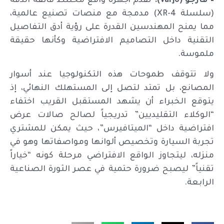
– فارجو (Varjo):
تقدم أجهزة واقع مختلط فائقة الدقة
(سلسلة XR-4) مدمجة مع منصات تصنيع عالمية،
مما يمنح المهندسين القدرة على رؤية أدق التفاصيل
التقنية داخل التصاميم الافتراضية وكأنها حقيقة
ملموسة.
ولا تتوقف طموحات هذه التكنولوجيا عند أسوار
المصانع، بل تمتد لتصل إلى المستهلك النهائي، إذ
يتوقع الخبراء أن يشهد المستقبل القريب اختفاء
“الوكلاء التقليديين” تدريجياً لصالح صالات عرض
افتراضية داخل “الميتافيرس”، حيث يمكن للمشتري
تجربة السيارة وتخصيص ألوانها ومواصفاتها وهو في
منزله، ليتجاوز الواقع الافتراضي مرحلة كونه “خياراً
تقنياً” ليصبح ضرورة حتمية في عصر الثورة الصناعية
الرابعة.