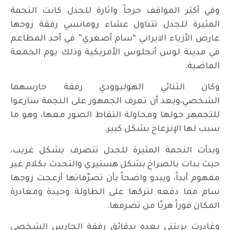
وفي أكثر المواقف حرجاً واثارة للجدل كانت النجمة
المثيرة للجدل تتناول عشاء رومانسي رفقة زوجها
عارض الأزياء الايراني “سام أصغري” في أحد المطاعم
في مدينة لوس أنجلوس الأمريكية وذلك يوم الجمعة
الماضية.
وكان الثنائي الهوليوودي رفقة حارسهما
الشخصي،وبعد أن تعرف الجمهور على النجمة سارعوا
للتجمهر حولها ومحاولة التقاط الصور معها، وهو ما
سبب لها الإنزعاج بشكل كبير.
وبدأت النجمة المثيرة للجدل تتصرف بشكل غريب،
حيث بدات بالصراخ بشكل هستيري والتحدث بكلام غير
مفهوم أبداً، ويبدو واضحاً بأن تصرّفاتها أزعجت زوجها
سام مما دفعه لتركها على الطاولة وحيدة ومغادرة
المكان فوراً هربًا من تصرفها.
وغادرت بريتني بعده بدقائق رفقة الحارس الشخصي