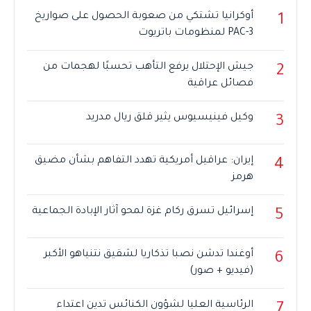
أوكرانيا تشتكي من صعوبة الحصول على صواريخ
1
PAC-3 لمنظومات باتريوت
جيش الإحتلال يرفع التأهب تحسبًا لهجمات من
2
فصائل عراقية
وكيل فينيسيوس يثير قلق ريال مدريد
3
إيران: عراقيل أمريكية تهدد التفاهم بشأن مضيق
4
هرمز
إسرائيل تسرق ركام غزة لمحو آثار الإبادة الجماعية
5
أوغندا تدشن نصبا تذكاريا لشقيق نتنياهو الأكبر
6
(فيديو + صور)
الرئاسية العليا لشؤون الكنائس تدين اعتداء
7