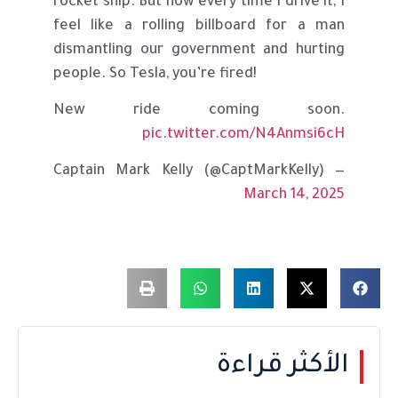
rocket ship. But now every time I drive it, I
feel like a rolling billboard for a man
dismantling our government and hurting
people. So Tesla, you’re fired!
New ride coming soon.
pic.twitter.com/N4Anmsi6cH
— Captain Mark Kelly (@CaptMarkKelly)
March 14, 2025
الأكثر قراءة