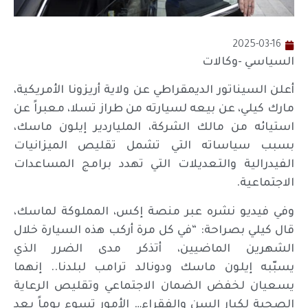
2025-03-16
السياسي -وكالات
أعلن السيناتور الديمقراطي عن ولاية أريزونا الأمريكية،
مارك كيلي، عن بيعه لسيارته من طراز تسلا، معبراً عن
استيائه من مالك الشركة، الملياردير إيلون ماسك،
بسبب سياساته التي تشمل تقليص الميزانيات
الفيدرالية والتعديلات التي تهدد برامج المساعدات
الاجتماعية.
وفي فيديو نشره عبر منصة إكس، المملوكة لماسك،
قال كيلي بصراحة: “في كل مرة أركب هذه السيارة خلال
الشهرين الماضيين، أتذكر مدى الضرر الذي
يسبّبه إيلون ماسك ودونالد ترامب لبلدنا.. إنهما
يسعيان لخفض الضمان الاجتماعي وتقليص الرعاية
الصحية لكبار السن والفقراء… الأمور تسوء يوماً بعد