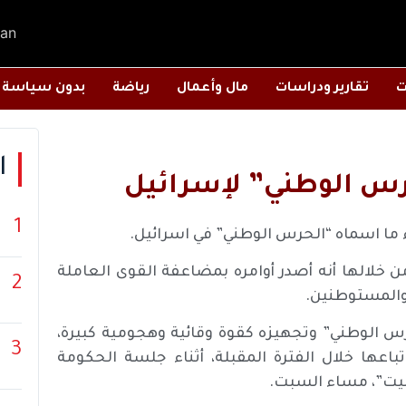
an
ت
تقارير ودراسات
مال وأعمال
رياضة
بدون سياسة
ا
حرس الوطني” لإسرائيل
1
شاء ما اسماه “الحرس الوطني” في اسرائيل.
ن خلالها أنه أصدر أوامره بمضاعفة القوى العاملة
2
 والمستوطنين.
س الوطني” وتجهيزه كقوة وقائية وهجومية كبيرة،
3
اعها خلال الفترة المقبلة، أثناء جلسة الحكومة
نيت”، مساء السبت.