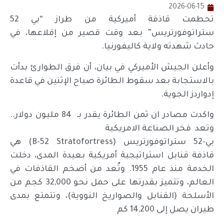
2026-06-15
تحطمت قاذفة أميركية من طراز “بي 52
ستراتوفورتريس” بعد وقت قصير من إقلاعها، في
حادث شهدته ولاية كاليفورنيا.
وأعلن الجيش الأميركي في بيان، أن فرق الطوارئ بدأت
بالاستجابة بعد سقوط الطائرة صباح الإثنين في قاعدة
إدواردز الجوية.
واكدت مصادر ان ثمن الطائرة يقدر بـ 84 مليون دولار..
وتعد فخر الصناعة الامريكية
بي-52 ستراتوفورتريس (B-52 Stratofortress) هي
قاذفة قنابل استراتيجية أمريكية بعيدة المدى، دخلت
الخدمة منذ عام 1955. وتُعد من أضخم القاذفات في
العالم، وتتميز بقدرتها على حمل نحو 32,000 كجم من
الأسلحة (القنابل والصواريخ النووية)، وتتمتع بمدى
طيران يصل إلى 14,200 كم