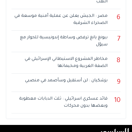
النقب
مصر : الجيش يعلن عن عملية أمنية موسعة في
6
الصحراء الشرقية
بيونغ يانغ ترفض وساطة إندونيسية للحوار مع
7
سيؤل
مخاطر المشروع الاستيطاني الإسرائيلي في
8
الضفة الغربية ومخيماتها
بزشكيان : لن أستقيل وسأصمد في منصبي
9
قائد عسكري اسرائيلي : ثلث الدبابات معطوبة
10
وبعضها بدون محركات