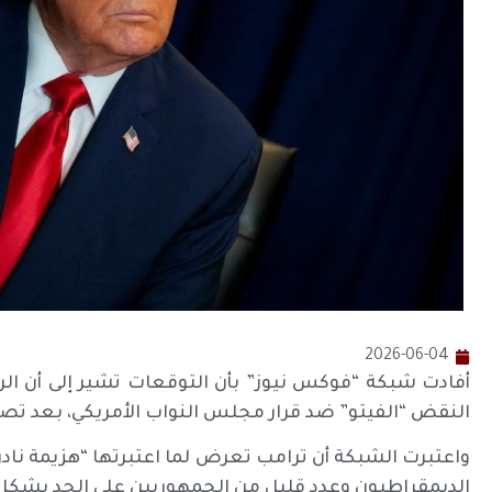
2026-06-04
أفادت شبكة “فوكس نيوز” بأن التوقعات تشير إلى أن الرئ
النقض “الفيتو” ضد قرار مجلس النواب الأمريكي، بعد تصو
واعتبرت الشبكة أن ترامب تعرض لما اعتبرتها “هزيمة نا
الديمقراطيون وعدد قليل من الجمهوريين على الحد بشكل كب