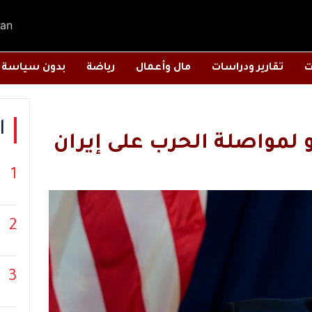
an
ت
تقارير ودراسات
مال وأعمال
رياضة
بدون سياسة
ا
و لمواصلة الحرب على إيران
1
2
3