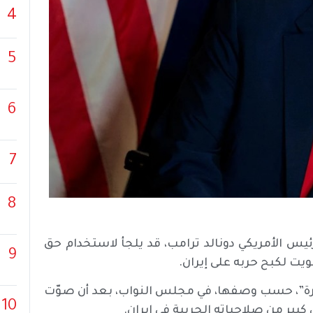
4
5
6
7
8
يس الأمريكي دونالد ترامب، قد يلجأ لاستخدام حق
9
يت لكبح حربه على إيران.
درة”، حسب وصفها، في مجلس النواب، بعد أن صوّت
10
ير من صلاحياته الحربية في إيران.