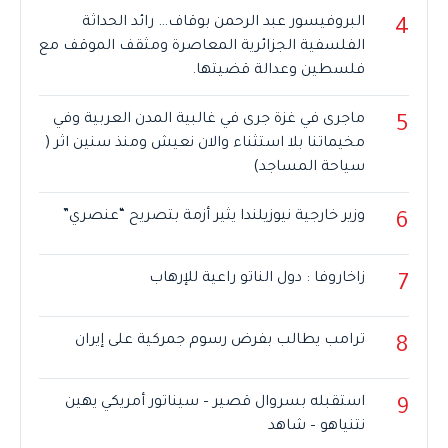
البروفيسور عبد الرحمن بوقاف… رائد الحداثة
4
الفلسفية الجزائرية المعاصرة ومثقف الموقف مع
فلسطين وعدالة قضيتها.
ماجرى في غزة جرى في غالبية المدن العربية وفي
5
مخيماتنا بلا استثناء والان نعيش ومنذ سنين اثر (
سياحة المساجد)
وزير خارجية نيوزيلندا يثير أزمة بتصريح “عنصري”
6
زاخاروفا : دول الناتو راعية للإرهاب
7
ترامب يطالب بفرض رسوم جمركية على إيران
8
استقبله بسروال قصير – سيناتور أمريكي يهين
9
نتنياهو – شاهد