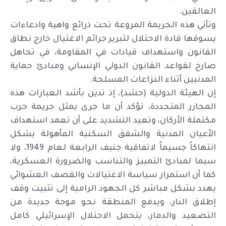
العالقين.
وتأتي هذه الجريمة المروعة تحت ذرائع واهية وادعاءات
يسوقها قادة الاحتلال لتبرير جرائم الاغتيال خارج نطاق
القانون واستهداف قيادات في المقاومة، في تجاهل
صارخ لقواعد القانون الدولي الإنساني ومبادئ حماية
المدنيين أثناء النزاعات المسلحة.
إن الهيئة الدولية (حشد)، إذ تدين بأشد العبارات هذه
المجازر المتجددة، تؤكد أن ما جرى يمثل جريمة حرب
مكتملة الأركان، وتعيد التشديد على أن تعمد استهداف
الأعيان المدنية والشقق السكنية المأهولة يشكل
انتهاكاً جسيماً لاتفاقية جنيف الرابعة لعام 1949، ولا
سيما لمبادئ التمييز والتناسب والضرورة العسكرية،
كما أن استمرار سياسة الاغتيالات والقصف العشوائي
يهدد بشكل مباشر كل الجهود الرامية إلى تثبيت وقف
إطلاق النار، ويدفع المنطقة نحو موجة جديدة من
التصعيد والدمار، يتحمل الاحتلال الإسرائيلي كامل