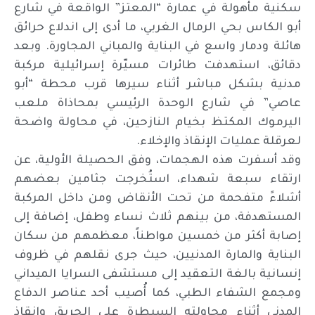
سكنية مأهولة في عمارة “المعتز” الواقعة في شارع
أبو الكاس بحي الرمال الغربي، ما أدى إلى اندلاع حرائق
هائلة ودمار واسع في البناية والمباني المجاورة. وبعد
دقائق، استهدفت طائرات مسيّرة إسرائيلية مركبة
مدنية بشكل مباشر أثناء سيرها قرب محطة “أبو
عاصي” في شارع الوحدة الرئيسي بمحاذاة ملعب
اليرموك المكتظ بخيام النازحين، في محاولة واضحة
لعرقلة عمليات الإنقاذ والإخلاء.
وقد أسفرت هذه الهجمات، وفق الحصيلة الأولية، عن
ارتقاء سبعة شهداء، استُخرجت جثامين بعضهم
أشلاءً متفحمة من تحت الأنقاض ومن داخل المركبة
المستهدفة، من بينهم ثلاث نساء وطفل، إضافة إلى
إصابة أكثر من خمسين مواطناً، معظمهم من سكان
البناية والمارة المدنيين، حيث جرى نقلهم في ظروف
إنسانية بالغة التعقيد إلى مستشفى السرايا الميداني
ومجمع الشفاء الطبي، كما أُصيب أحد عناصر الدفاع
المدني أثناء محاولته السيطرة على الحريق وإنقاذ