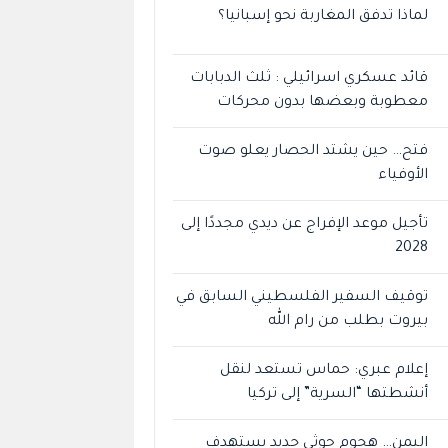
لماذا تدفق المغاربة نحو إسبانيا؟
قائد عسكري اسرائيلي : ثلث الدبابات
معطوبة وبعضها بدون محركات
فتح… حين يشتد الحصار يعلو صوت
الأوفياء
تأجيل موعد الإفراج عن ديدي مجددًا إلى
2028
توقيف السفير الفلسطيني السابق في
بيروت بطلب من رام الله
إعلام عبري: حماس تستعد لنقل
أنشطتها “السرية” إلى تركيا
اليمن… هجوم حوثي جديد يستهدف