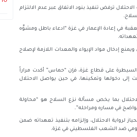
10
احتلال ترفض تنفيذ بنود الاتفاق عبر عدم الالتزام
سلاح.
العقبة في إعادة الإعمار في غزة “ادعاء باطل ومشوِّه
تعهداته.
 ويمنع إدخال مواد الإيواء والمعدات اللازمة لإصلاح
السيطرة على قطاع غزة، فإن “حماس” أكدت مراراً
عت إلى دخولها وتمكينها، في حين يواصل الاحتلال
الاحتلال بما يخص مسألة نزع السلاح هو “محاولة
لواضح في مساره ومراحله”.
ز لرواية الاحتلال، وإلزامه بتنفيذ تعهداته ضمن
اليومي ضد الشعب الفلسطيني في غزة.