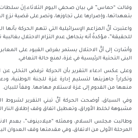
وقالت “حماس” في بيان صحفي اليوم الثلاثاء،إنَ سلطات ال
بتعهداتها، وإصرارها على تجاوزها، وتصر على قضية نزع ال
واعتبرت أنَّ المزاعم الإسرائيلية التي تتهم الحركة بأنها 
للحقيقة”، مؤكدةً أنه يتجاهل عدم التزام الاحتلال بغالبية 
وأشارت إلى أنَّ الاحتلال يستمر بفرض القيود على المعابر،
البنى التحتية الرئيسية في غزة، لمنع حالة التعافي.
وعلى عكس ادعاء التقرير بأن الحركة ترفض التخلي عن 
وتكراراً جاهزيتها لتسليم إدارة غزة للجنة الوطنية، ود
منعها من القدوم إلى غزة لاستلام مهامها. وفقاً للبيان.
وفي السياق، أوضحت الحركة أنَّ تبني التقرير لشروط 
مشبوهة لخلط الأوراق، وتعطيل اتفاق وقف إطلاق النار ا
وطالبت مجلس السلام، وممثله “ميلادينوف”، بعدم الانحيا
المرحلة الأولى من الاتفاق، وفي مقدمتها وقف العدوان 