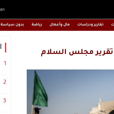
an
ت
تقارير ودراسات
مال وأعمال
رياضة
بدون سياسة
ا
تقرير مجلس السلام
1
2
3