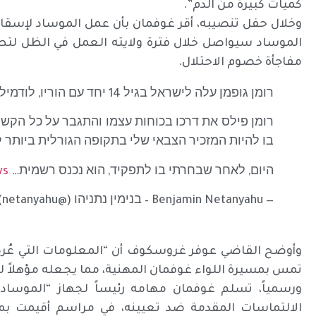
كميات كبيرة من الدم”.
وخلال حفل تنصيبه، أقر غوفمان بأن عمل الموساد لإسقاط ال
الموساد سيواصل خلال فترة ولايته العمل في الظل لتط
مفاجأة خصوم الاحتلال.
רומן גופמן עלה לישראל בגיל 14 יחד עם הוריו, לודמילה ווולדיסלב. הם עלו מבלארוס לאשדוד.
רומן פילס את דרכו בכוחות עצמו והתגבר על כל הקשי
בו להיות המזכיר הצבאי שלי בתקופה הגורלית ביותר ל
היום, לאחר שבחרתי בו לתפקיד, הוא נכנס רשמית…
ws
— Benjamin Netanyahu – בנימין נתניהו (@netanyahu)
وأوضح القاضي عوفر غروسكوف أن “المعلومات التي عُر
تمس بمسيرة اللواء غوفمان المهنية، مما يجعله مؤهلاً 
ورسمياً، تسلم غوفمان مهامه رئيساً لجهاز “الموساد
الالتماسات المقدمة ضد تعيينه، في مراسم أقيمت بم