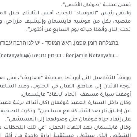
ضمن عملية “طوفان الأقصى”.
والتقى رئيس “الموساد” الجديد، أمس الثلاثاء، خلال ا
منصبه، بكل من موشيه فايتسمان وإليشيف مزراحي، وهم
تحت النار، وأنقذا حياته يوم السابع من أكتوبر”.
בהצלחה רומן גופמן, ראש המוסד – יש לנו הרבה עבוד
— Benjamin Netanyahu – בנימין נתניהו (@netanyahu)
ووفقاً للتفاصيل التي أوردتها صحيفة “معاريف”، ففي صبا
توجه الاثنان إلى مناطق القتال في الجنوب، وعند الساعة
أوقفت سيارة مسعف “اتحاد الإنقاذ” فايتسمان.
وكان داخل السيارة العميد غوفمان (كان آنذاك برتبة عميد
عن إطلاق نار بعد اشتباكه مع مسلحين”، وذكرت الصحي
على إنقاذ حياة غوفمان حتى وصولهما إلى المستشفى”.
وقال فايتسمان بعد انتهاء الحفل: “في تلك اللحظات د
الشخص الذي سيتولى مستقبلاً إدارة واحدة من أكثر 