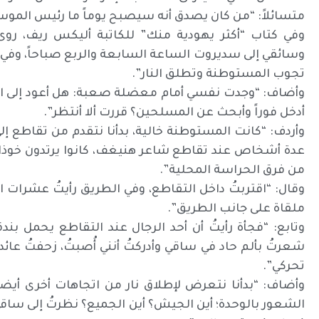
متسائلاً: “من كان يصدق أنه سيصبح يوماً ما رئيس الموسا
وفي كتاب “أكثر يهودية منك” للكاتبة أليكس ريف، رو
وسائقي إلى سديروت الساعة السابعة والربع صباحاً، وفي 
تجوب المستوطنة وتطلق النار”.
وأضاف: “وجدت نفسي أمام معضلة صعبة: هل أعود إلى ا
أدخل فوراً وأبحث عن المسلحين؟ قررت ألا أنتظر”.
وأردف: “كانت المستوطنة خالية، بدأنا نتقدم من تقاطع إل
عدة أشخاص عند تقاطع شاعر هنيغف، كانوا يرتدون خوذات س
من فرق الحراسة المحلية”.
وقال: “اقتربتُ داخل التقاطع، وفي الطريق رأيتُ عشرا
ملقاة على جانب الطريق”.
وتابع: “فجأة رأيتُ أن أحد الرجال عند التقاطع يحمل بندقي
شعرتُ بألم حاد في ساقي وأدركتُ أنني أُصبتُ، زحفتُ عائد
تحركي”.
وأضاف: “بدأنا نتعرض لإطلاق نار من اتجاهات أخرى أيضاً، 
الشعور بالوحدة؛ أين الجيش؟ أين الجميع؟ نظرتُ إلى ساقي