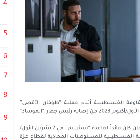
4
5
6
7
8
مة الفلسطينية أثناء عملية “طوفان الأقصى”
الدفاعية التي نفذتها حركة حماس في السابع من تشرين الأول/أكتوبر 2023 من إصابة رئيس جهاز “الموساد”
9
وأكدت صحيفة “معاريف” العبرية في تقرير لها، أن “غوفمان كان قائداً لقاعدة “تسئيليم” في 7 تشرين الأول/
ومة الفلسطينية للمستوطنات المحاذية لقطاع غزة