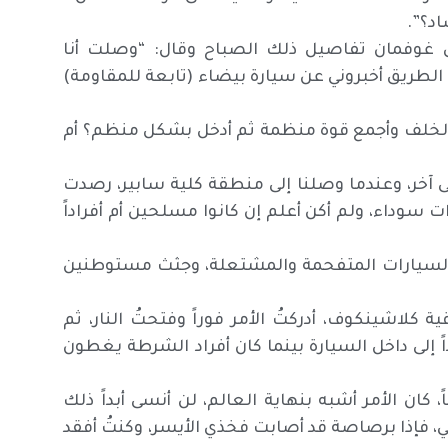
د؟”.
ى غوفمان تفاصيل ذلك الصباح وقال: “وصلت أنا
الطريق أخبروني عن سيارة بيضاء (تابعة للمقاومة)
لخلف وأجمع قوة منظمة ثم أدخل بشكل منظم؟ أم
ى آخر، وعندما وصلنا إلى منطقة كلية سابير، رصدت
وداء، ولم أكن أعلم إن كانوا مسلحين أم أفراداً
ت السيارات المتفحمة والمشتعلة، وجثث مستوطنين
ة كلاشينكوف، أدركتُ الأمر فوراً وفتحتُ النار، ثم
اً إلى داخل السيارة بينما كان أفراد الشرطة يغطون
كان الأمر أشبه بنهاية العالم، لن أنسى أبداً ذلك
، فإذا برصاصة قد أصابت فخذي الأيسر، وكنتُ أفقد