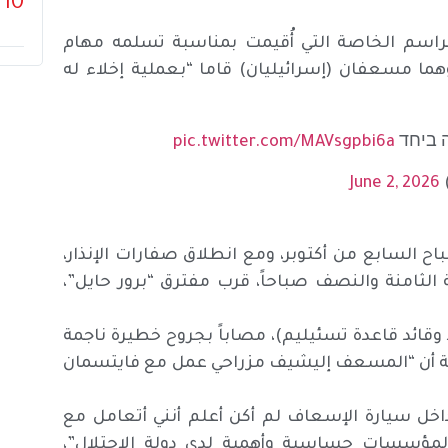
10
لمراسم الخاصة التي أُقيمت بمناسبة تسلمه مهام
ا مسعفان (إسرائيليان) قاما “بعملية إخلاء له
ה ביחד
pic.twitter.com/MAVsgpbi6a
June 2, 2026
ح السابع من أكتوبر، ومع انطلاق صفارات الإنذار،
 الثامنة والنصف صباحاً، قرب مفترق “برور حايل”،
 وقائد قاعدة تسئيليم)، مصاباً بجروح خطيرة ناجمة
فة أن “المسعف إليشيف مزراحي عمل مع فايتسمان
اخل سيارة الإسعاف لم أكن أعلم أنني أتعامل مع
المؤسسات حساسية وأهمية لدى دولة الاحتلال”،