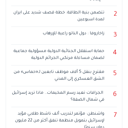
تتضمن بنية الطاقة: خطة قصف شديد على ايران
2
لمدة اسبوعين
زاخاروفا : دول الناتو راعية للإرهاب
3
حماية استقلال الجنائية الدولية مسؤولية جماعية
4
لضمان مساءلة مرتكبي الجرائم الدولية
مقترح بنقل 5 آلاف موظف تابعين لـ«حماس» من
5
الشق العسكري إلى المدني
الجرافات تعيد رسم المخيمات.. ماذا تريد إسرائيل
6
في شمال الضفة؟
واشنطن: مؤتمر لتدريب ألف ناشط طلابي مؤيد
7
لإسرائيل بتمويل منظمة تنفق أكثر من 22 مليون
دولار سنويًا