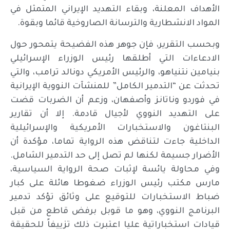
الأهداف المعلنة، وبقاء التهديد الإيراني المتمثل في
المواد الانشطارية والترسانة الصاروخية قائما وبقوة.
وبحسب التقرير، فإن جوهر هذه الفضيحة يتمحور حول
الادعاءات التي أطلقها رئيس الوزراء الإسرائيلي
بنيامين نتنياهو، والرئيس الأمريكي دونالد ترامب، والتي
تحدثت عن “التدمير الكامل” للمنشآت النووية الإيرانية
في فوردو وناتانز وأصفهان، وزعم أن الضربات قضت
على التهديد النووي لأجيال قادمة. إلا أن تقارير
البنتاغون والاستخبارات الأمريكية والإسرائيلية
الداخلية جاءت لتناقض هذه الرواية تماما، مؤكدة أن
الأضرار جسيمة لكنها لم تصل إلى حد التدمير الشامل.
وفي محاولة يائسة لإثبات صحة الرواية السياسية،
مارس مكتب رئيس الوزراء ضغوطا هائلة على كبار
ضباط الاستخبارات للتوقيع على وثائق تؤكد تدمير
البرنامج النووي، وهو ما قوبل برفض قاطع من قبل
قيادات استخباراتية عليا اعتبرت ذلك تزييفاً للحقيقة