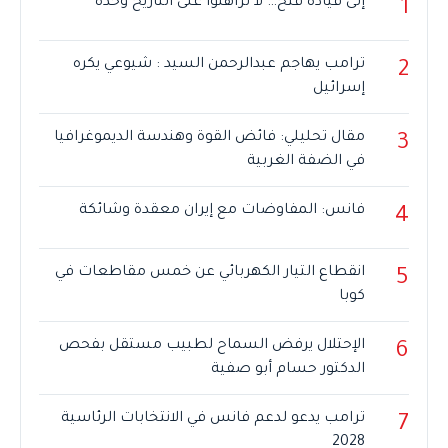
إلى قيادة فتح… لا تراهنوا على التاريخ وحده
1
ترامب يهاجم عبدالرحمن السيد : شيوعي يكره
2
إسرائيل
مقال تحليلي: فائض القوة وهندسة الديموغرافيا
3
في الضفة الغربية
فانس: المفاوضات مع إيران معقدة وشائكة
4
انقطاع التيار الكهربائي عن خمس مقاطعات في
5
كوبا
الإحتلال يرفض السماح لطبيب مستقل بفحص
6
الدكتور حسام أبو صفية
ترامب يدعو لدعم فانس في الانتخابات الرئاسية
7
2028