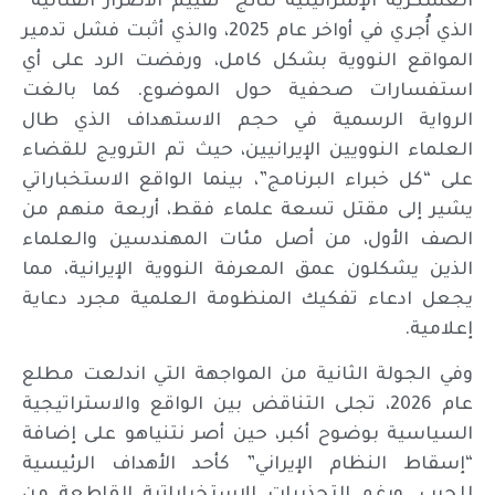
العسكرية الإسرائيلية نتائج “تقييم الأضرار القتالية”
الذي أُجري في أواخر عام 2025، والذي أثبت فشل تدمير
المواقع النووية بشكل كامل، ورفضت الرد على أي
استفسارات صحفية حول الموضوع. كما بالغت
الرواية الرسمية في حجم الاستهداف الذي طال
العلماء النوويين الإيرانيين، حيث تم الترويج للقضاء
على “كل خبراء البرنامج”، بينما الواقع الاستخباراتي
يشير إلى مقتل تسعة علماء فقط، أربعة منهم من
الصف الأول، من أصل مئات المهندسين والعلماء
الذين يشكلون عمق المعرفة النووية الإيرانية، مما
يجعل ادعاء تفكيك المنظومة العلمية مجرد دعاية
إعلامية.
وفي الجولة الثانية من المواجهة التي اندلعت مطلع
عام 2026، تجلى التناقض بين الواقع والاستراتيجية
السياسية بوضوح أكبر، حين أصر نتنياهو على إضافة
“إسقاط النظام الإيراني” كأحد الأهداف الرئيسية