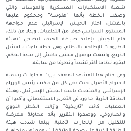
للحرب. ورغم التحذيرات الاستخباراتية القاطعة من
شعبة الاستخبارات العسكرية والموساد، والتي
وصفت الخطة بأنها “هلوسة” ومحكوم عليها
بالفشل، اختار الجيش الإسرائيلي عدم مواجهة
المستوى السياسي خوفا من التداعيات. وبدلا من ذلك،
قام الجيش بإعادة صياغة الهدف ليضحي “تهيئة
الظروف” للإطاحة بالنظام، وهي خطة باءت بالفشل
الذريع، وانتهت بوصول مجتبى خامنئي إلى سدة الحكم،
ليقود نظاما أكثر تشدداً وتطرفا من سابقه.
وفي ختام هذا المشهد المعقد، برزت محاولات رسمية
لاحتواء الأضرار، حيث نفى كل من مكتب رئيس الوزراء
الإسرائيلي، والمتحدث باسم الجيش الإسرائيلي، وهيئة
الطاقة الذرية، ما ورد في التقرير الاستقصائي. وأكدوا أن
العمليات كانت “تاريخية” وأزالت الخطر النووي
والصاروخي، ووصفوا التقرير بأنه محاولة مغرضة
للتقليل من الإنجازات الأمنية، بينما شددت هيئة
الطاقة الذرية على صحة الوثيقة التي وقعتها، متجاهلة