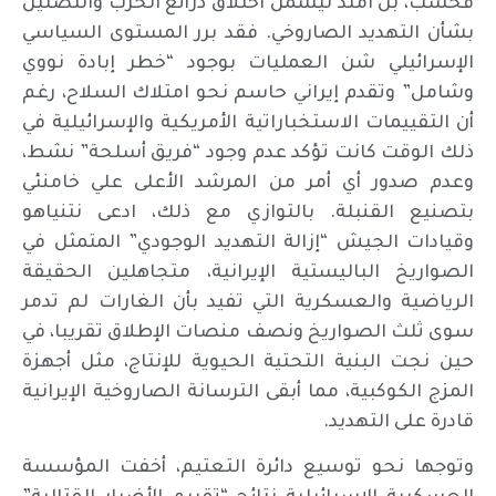
فحسب، بل امتد ليشمل اختلاق ذرائع الحرب والتضليل
بشأن التهديد الصاروخي. فقد برر المستوى السياسي
الإسرائيلي شن العمليات بوجود “خطر إبادة نووي
وشامل” وتقدم إيراني حاسم نحو امتلاك السلاح، رغم
أن التقييمات الاستخباراتية الأمريكية والإسرائيلية في
ذلك الوقت كانت تؤكد عدم وجود “فريق أسلحة” نشط،
وعدم صدور أي أمر من المرشد الأعلى علي خامنئي
بتصنيع القنبلة. بالتوازي مع ذلك، ادعى نتنياهو
وقيادات الجيش “إزالة التهديد الوجودي” المتمثل في
الصواريخ الباليستية الإيرانية، متجاهلين الحقيقة
الرياضية والعسكرية التي تفيد بأن الغارات لم تدمر
سوى ثلث الصواريخ ونصف منصات الإطلاق تقريبا، في
حين نجت البنية التحتية الحيوية للإنتاج، مثل أجهزة
المزج الكوكبية، مما أبقى الترسانة الصاروخية الإيرانية
قادرة على التهديد.
وتوجها نحو توسيع دائرة التعتيم، أخفت المؤسسة