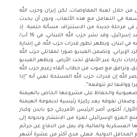
ل من خلال لعبة المفاوضات، لكن إيران وحزب الله
سعة في التعامل مع هذه الألعاب، ودون أن يحدث
 في مرحلة جديدة من الاستنزاف مسألة حتمية. إذ
تواصل إيران التأكيد على تنفيذ ضربة انتقامية خطيرة ضد إسرائيل، وقد نشر حزب الله اللبناني، في 16 آب/
في لبنان، ويظهر تطور قدرات حزب الله، في إشارة
 الإيراني. وتضمن الفيديو صورا لمقاتلي حزب الله
جات نارية عبر الأنفاق تحت الأرض. ويظهر الفيديو
اق، وترافق مع صوت من خطاب ألقاه زعيم حزب الله
ليزية، وقال نصر الله إن قدرات حزب الله المسلحة تعني أنه “إذا
ا وواقعا لم تتوقعه”.
 الصهيونية والحفاظ على مشروعها الخاص بالهيمنة
 وضمان تفوقه يعد ركيزة رئيسية لديمومة الهيمنة
ل/ أكتوبر، أصر الرئيس الأمريكي جو بايدن وكبار
 الغزو الإسرائيلي لغزة من الانتشار وتحوله إلى
ا العسكرية والمالية، ولا يمل من الدفاع عن جرائم
 المحافل الدولية. فعلى مدى أكثر من عشرة أشهر