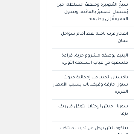
شيخُ المُضِيرَة ومثقفُ السلطة: حين
يُستبدل الضميرُ بالمائدة، وتتحول
المعرفةُ إلى وظيفة:
انفجار قرب ناقلة نفط أمام سواحل
عمان
اليتيم بوصفه مشروع حرية: قراءة
فلسفية في غياب السلطة الأولى:
باكستان: تحذير من إمكانية حدوث
سيول جارفة وفيضانات بسبب الأمطار
الغزيرة
سوريا.. جيش الإحتلال يتوغل في ريف
درعا
بيتكوفيتش يرحل عن تدريب منتخب