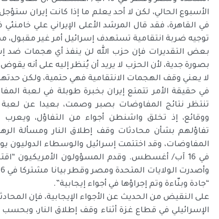
الأسبوع الحالي، لكن لا أحد يعلم ما إذا كانت إيران ستؤج
توجيه ضربة انتقامية تستهدف إسرائيل أمر غير مقبول، مم
بعض التقديرات فإن حزب الله لن ينفذ أي هجمات ضد إ
بصورة جدية، لأن الحزب لا يريد أن يُنظر إليه على أنه يقو
لا يعني وقف الهجمات الانتقامية فهي حتمية، ولكن حدت
في حقيقة الأمر تتمتع إيران بخبرة طوبلة في لعبة المف
تنتظر نتائج المفاوضات بصبر وصمت، بعيدا عن لعبة 
ووقائع، إذ تخلق واشنطن أجواء من التفاؤل، ويعرب 
تفاؤلهم بشأن محادثات وقف إطلاق النار ومسألة الره
المفاوضات، وقد اختتمت إسرائيل والوسطاء الدوليون يوم
في 16 آب/ أغسطس. وقدم المسؤولون الأمريكيون “اقترا
“جادة وبنّاءة وتم إجراؤها في أجواء إيجابية”.
على النقيض من الحديث عن الأجواء الإيجابية، فإن المحادث
الإسرائيلي في قطاع غزة أثناء وقف إطلاق النار، وبحسب 