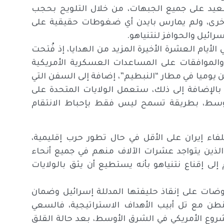
عيد على جميع الجبهات، من خلال التلويح بحجب
الأخرى، ولم يمارس بايدن أي ضغوطات حقيقية على
سرائيل والحوافز لنتنياهو.
يام العشرة الأخيرة المزيد من الهدايا، إذ فُتحت
والموافقات على المساعدات العسكرية الأمريكية
يوميا في مطار “النبطيم”، إضافة إلى السفن التي
الإضافة إلى ذلك، ستعمل الولايات المتحدة على
لأوسط، بطريقة تسمح ليس فقط بإحباط الانتقام
اء إيران على الأقل في حال تطور حرب إقليمية،
الذين يتواجد عشرات الآلاف منهم في جميع أنحاء
لى إقناع نتنياهو بأنه يستطيع أن يثق بالولايات
وضات على إنقاذ حليفتها المدللة إسرائيل وضمان
طن مع تل أبيب الأهداف الاستراتيجية، فالسعي
شروع الأمريكي في الشرق الأوسط، بعد حالة القلق