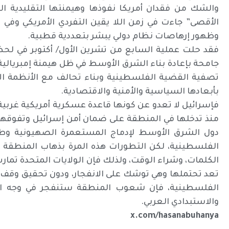
والشك من فقدان أمريكا نفوذها وهيمنتها التقليدية ا
الأقصى” جاءت في زمن اللا يقين التفردي الأمريكي وفي
وظهور إرهاصات نظام دولي يبشر بتعددية قطبية.
فقد حلت عملية السابع من تشرين الأول/ أكتوبر في لحظة
جامحة بإعادة بناء الشرق الأوسط في ظل هيمنة إمبريالية
تصفية القضية الفلسطينية وبناء تحالف مع الأنظمة الاست
بأبعادها السياسية والأمنية والاقتصادية.
فإسرائيل لا تعدو عن كونها قاعدة عسكرية أمريكية غربية
منذ تدخلها في المنطقة على ضمان أمن إسرائيل وتفوق
دول الشرق الأوسط لإدماج المستعمرة الصهيونية وطب
الفلسطينية، لكن التطورات هذه المرة بذهاب المنطقة إل
الكلمات، وشراء الوقت، ولذلك فإن الولايات المتحدة تما
تعد تحتملها وهي توشك على الانفجار، ودون تحقيق وقف لح
الفلسطينية، فإن شعوب المنطقة ستنفجر في وجه القب
والاستبدادي العربي.
x.com/hasanabuhanya