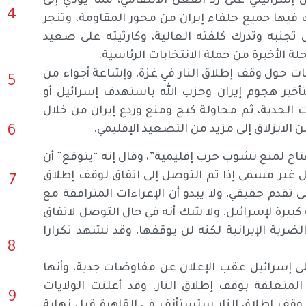
إسرائيلي على رد الفعل الانتقامي، مما يؤدي إلى
4
يها جميع حلفاء إيران من محور المقاومة، وتنجر
 تجنبه وتدرك كلفته العالية، وكارثيته على صعيد
لة الأخيرة من حملة الانتخابات الرئاسية.
ات حول وقف إطلاق النار في غزة، وإشاعة أجواء من
5
لتأخير هجوم إيران وحزب الله باستهدف إسرائيل أو
الجدية، ثم محاولة كبح ومنع وردع إيران من خلال
لانزلاق إلى مزيد من التصعيد الإقليمي.
6
مفتاح لمنع نشوب حرب إقليمية”، وقال إنه “يتوقع” أن
جل غير مسمى إذا تم التوصل إلى اتفاق لوقف إطلاق
7
ى تقدم حقيقي، ولا يبدو أن الإغراءات المترافقة مع
 كبيرة لإسرائيل. ولا شك أنه في حال التوصل لاتفاق
ية الإيرانية لكنه لن يوقفها، وقد نشهد تكرارا
8
لى إسرائيل عقب الإعلان عن مفاوضات جدية، وأنها
لمتعلقة بوقف إطلاق النار. وقد أعلنت الولايات
9
 أن مفاوضات وقف إطلاق النار ستستأنف في القاهرة قبل نهاية