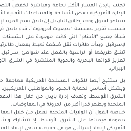
تجنب بايدن المسار الأكثر نجاعة ومباشرة لخفض التص
الإدارة الأمريكية بعض الأسلحة والمساعدات الأمنية 
نتنياهو لقبول وقف إطلاق النار، بل إن بايدن يقدم المزيد لإ
فحسب تقرير لصحيفة “يديعوت أحرونوت”، قدم بايدن في الأ
فجأة جميع “الأختام” التي كانت موجودة على الشحنات 
لإسرائيل، وبدأت طائرات نقل ضخمة تهبط بمعدل طائرتين 
تشق طريقها أو الراسية بالفعل عند شواطئ إسرائيل. ب
تعزيز قواتها البحرية والجوية المنتشرة في الشرق ا
الإيراني،
بل ستتيح أيضا للقوات المسلحة الأمريكية مهاجمة حلف
وبشكل أساسي لحماية الجنود والمواطنين الأمريكيين، 
الشرق الأوسط. وتهدف إدارة بايدن من خلال هذا الدعم إ
المتحدة ويظهر قدرا أكبر من المرونة في المفاوضات.
خلاصة القول أن الولايات المتحدة تعمل من خلال المفا
ديمومة هيمنتها على الشرق الأوسط، إذ تتشارك واشن
الأمريكي لإنقاذ إسرائيل هو في حقيقته سعي لإنقاذ الم