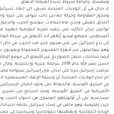
ويتمسك بإضافة شروط جديدة لعرقلة الاتفاق.
لا جدال في أن الولايات المتحدة تسعى إلى إنقاذ إسرائي
ومحور المقاومة وحركة حماس باتت تتوافر على خبرة وا
اختراق حقيقي وجدي فالاحتمالات بتوسع الحرب والدخول
أغسطس، مقطع فيديو يُظهر أحد الأنفاق في شبكة أنفاقه 
إلى ردع إسرائيل عن شن هجوم كبير ضد الحزب في حال الرد
وهم يتواصلون عبر أجهزة الكمبيوتر المحمولة ويقودون درا
أيضا شاحنات تحمل الصواريخ عبر الأنفاق إلى موقع الإطل
حسن نصر الله عام 2018 بترجمة عبرية وإنج
فرضت إسرائيل حربا على لبنان، فإن إسرائيل ستواجه مصير
لم تدخر الولايات المتحدة أي وسيلة الإنقاذ المستعمرة
في الشرق الأوسط، فالحفاظ على وجود الكيان الإسرائيلي
الأمريكية في الشرق الأوسط، ومنذ السابع من تشرين الأو
مساعديه على أن أولويتهم القصوى هي احتواء الحرب ومنع
حرب إقليمية، وهو ماض في إمداد إسرائيل بكافة احتياجاته
الإبادة الجماعية وتغطيتها دبلوماسيا وسياسيا في جميع