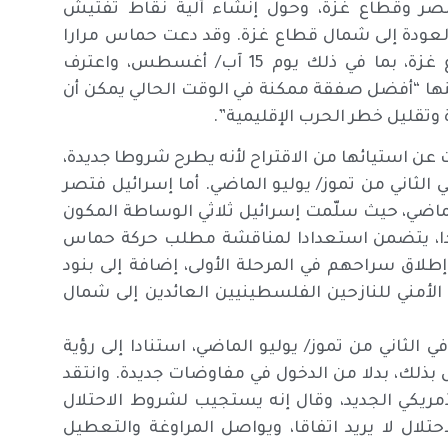
مصر وقطاع غزة، وحول إنشاء آلية نقاط تفتيش
العودة إلى شمال قطاع غزة. وقد دعت حماس مرارا
وتكرارا إلى انسحاب كامل للجيش الإسرائيلي من قطاع غزة، بما في ذلك يوم 15 آب/ أغسطس، واعترف
نها “أفضل صفقة ممكنة في الوقت الحالي يمكن أن
تقليل خطر الحرب الإقليمية”.
 عن استيائها من الاقتراح لأنه يطرح شروطا جديدة،
الثاني من تموز/ يوليو الماضي. أما إسرائيل فتصر
 أساسية أعلنتها يوم 27 أيار/ مايو الماضي، حيث سلّمت إسرائيل ثلاثي الوساطة المكون
ديدا، يتضمن استعدادا لمناقشة مطلب حركة حماس
طلاق سراحهم في المرحلة الأولى، إضافة إلى بنود
لأمني للنازحين الفلسطينيين العائدين إلى شمال
لثاني من تموز/ يوليو الماضي، استنادا إلى رؤية
مجلس الأمن 2735، وإلزام إسرائيل بذلك، بدلا من الدخول في مفاوضات جديدة. وانتقد
مريكي الجديد، وقال إنه يستجيب لشروط الاحتلال
حتلال لا يريد اتفاقا، ويواصل المراوغة والتعطيل