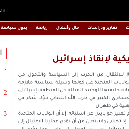
an
ت
تقارير ودراسات
مال وأعمال
رياضة
بدون سياسة
ا
كية لإنقاذ إسرائيل
1
 للانتقال من الحرب إلى السياسة والتحول من
لولايات المتحدة عن كونها وسيلة سياسية ملازمة
ة حليفتها الوحيدة المدللة في المنطقة، إسرائيل،
2
عسكري الكبير في حزب الله اللبناني فؤاد شكر في
نية في طهران.
بير جو بايدن عن استيائه، إلا أن الولايات المتحدة
3
ذ تخشى واشنطن من أن تؤدي عمليتا الاغتيال إلى