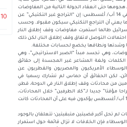
ل هجومها حتى انعقاد الجولة التالية من المفاوضات
في القاهرة، فقد قال المرشد الأعلى الإيراني علي خامنئي في 14 آب/ أغسطس: إن “التراجع غير التكتيكي” عن
10
ا يعني أن التراجع التكتيكي سيكون مقبولا. وحسب
سرائيل طالما استمرت مفاوضات وقف إطلاق النار
ض احتمالات التوصل لاتفاق وقف إطلاق النار، لكن ذلك
ها وشدتها ونطاقها يخضع لحسابات مختلفة.
اوضات، وهي تجسد مبدأ “الصبر الاستراتيجي”، وهي
الكلمات ولغة المشاعر غير المجسدة إلى حقائق
الوسطاء الأمريكيون والمصريون والقطريون عن
ائن، لكن الحقائق أن حماس لم تشارك رسميا في
ين من محادثات وقف إطلاق النار في الدوحة، قطر،
حا مؤقتا” جديدا لـ”كلا الطرفين” خلال المحادثات،
وأصدرت الولايات المتحدة ومصر وقطر بيانا مشتركا في 16 آب/ أغسطس يؤكدون فيه على أن المحادثات كانت
ات لم تحل أكبر قضيتين متبقيتين؛ تتعلقان بالوجود
الوسطاء فإن الخلافات لا تزال قائمة حول استمرار