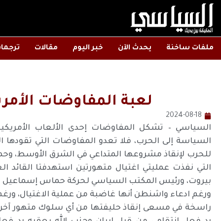
ملفات ساخنة
يحدث الآن
خبر اليوم
مقالات
ترجما
لعبة المفاوضات الأمري
2024-08-18
السياسي – تشكل المفاوضات إحدى الألعاب الأمريكية
السياسة إلى الحرب، فلا تعدو المفاوضات التي تقودها ا
للحرب لإنقاذ مشروعها المتداعي في الشرق الأوسط، وحماي
التي نفذت عمليتي اغتيال متهورتين استهدفتا القائد ال
بيروت، ورئيس المكتب السياسي لحركة حماس إسماعيل ه
ورغم ادعاء واشنطن أنها غاضبة من عملية الاغتيال، ورغم تع
راسخة في مسعى إنقاذ حليفتها من أي سلوك متهور آخر، إ