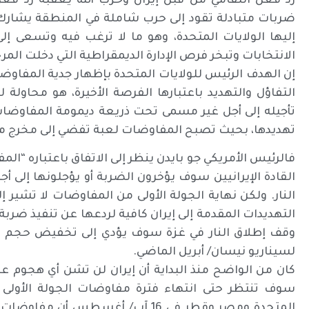
رد فعل انتقامي من قبل إيران وحزب الله يعقبه رد فعل 
ضربات متبادلة تقود إلى حرب شاملة في المنطقة يشارك ف
إليها الولايات المتحدة، وهو ما لا ترغب فيه وتسعى إلى
الانتخابات وتبخر فرص الإدارة الديمقراطية التي دخلت المرح
إن الهدف الرئيس للولايات المتحدة بإظهار جدية المفاوض
التفاؤل والتهديد باعتبارها الفرصة الأخيرة، هو محاولة 
تأجيله إلى أجل غير مسمى تحت ذريعة ديمومة المفاوضات 
تهديدها، بحيث تصبح المفاوضات لعبة تفضي إلى مخرج من ا
فالرئيس الأمريكي جو بايدن ينظر إلى الاتفاق باعتباره “ال
القادة الإيرانيين سوف يؤخرون الضربة أو يؤجلونها إلى أ
النار. ولكن نهاية الجولة الأولى من المفاوضات لا تشير إل
التهديدات المقدمة إلى إيران كافية لردعها عن تنفيذ ضربة
وقف إطلاق النار في غزة سوف يؤدي إلى تخفيض حجم الضر
لسيناريو نيسان/ أبريل الماضي.
كان من الواضح منذ البداية أن إيران لن تشن أي هجوم ع
سوف تنتظر حتى انتهاء فترة مفاوضات الجولة الأولى ا
المتحدة ومصر وقطر في 16 آب/ أغسطس