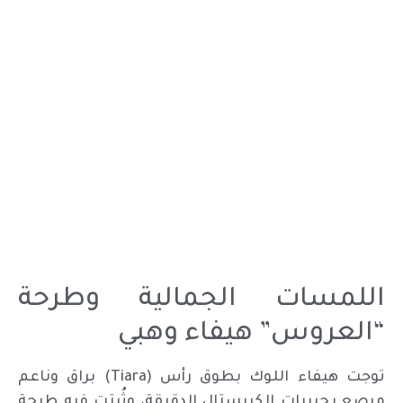
اللمسات الجمالية وطرحة
“العروس” هيفاء وهبي
توجت هيفاء اللوك بطوق رأس (Tiara) براق وناعم
مرصع بحبيبات الكريستال الدقيقة، وثُبتت فيه طرحة