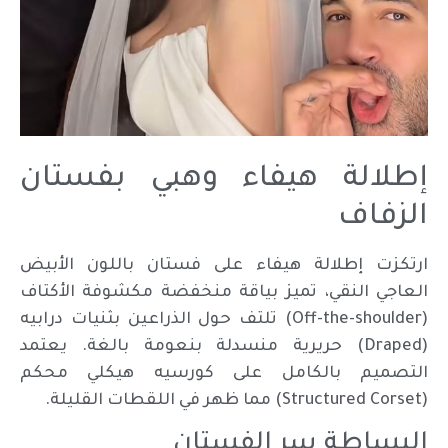
إطلالة هيفاء وهبي بفستان
الزفاف
ارتكزت إطلالة هيفاء على فستان باللون الأبيض
العاجي النقي، تميز بياقة منخفضة مكشوفة الأكتاف
(Off-the-shoulder) تلتف حول الذراعين بثنيات درابيه
(Draped) حريرية منسدلة بنعومة بالغة. يعتمد
التصميم بالكامل على كورسيه هيكلي محكم
(Structured Corset) مما ظهر في اللقطات القليلة.
البساطة سر الفستان