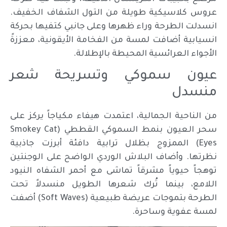
عروس كلاسيكية طويلة من التول الشفاف الخفيف.
انسدلت الطرحة وراء ظهرها وعلى جانبي كتفيها بحركة
انسيابية أضافت لمسة من الفخامة الأيقونية، معززةً
الأجواء العرائسية المحيطة بالإطلالة.
عيون سموكي وتسريحة شعر
منسدل
من الناحية الجمالية، اعتمدت هيفاء مكياجاً يركز على
سحر العيون بنمط السموكي القططي (Smokey Cat
Eyes) الممزوج بظلال ترابية دافئة أبرزت جاذبية
نظرتها. وأضاف البلاش الوردي الواضح على الوجنتين
توهجاً حيوياً مشرقاً تماشى مع أحمر الشفاه النيود
اللامع، بينما تُرك شعرها الطويل منسدلاً تحت
الطرحة بتموجات عريضة طبيعية (Soft Waves) أضفت
لمسة عفوية وساحرة.