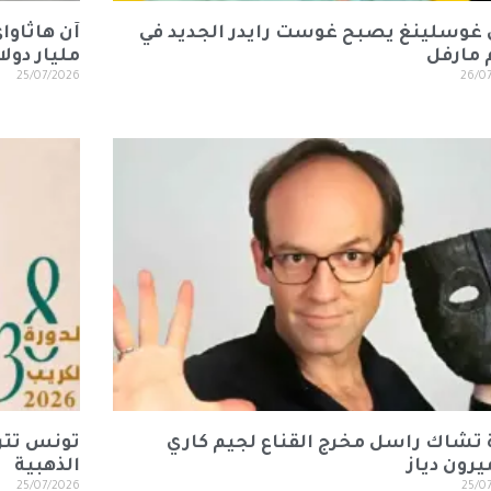
 غوسلينغ يصبح غوست رايدر الجديد في
 مارفل
مليار دولا
25/07/2026
26/0
 تشاك راسل مخرج القناع لجيم كاري
تونس تتر
يرون دياز
الذهبية
25/07/2026
25/0