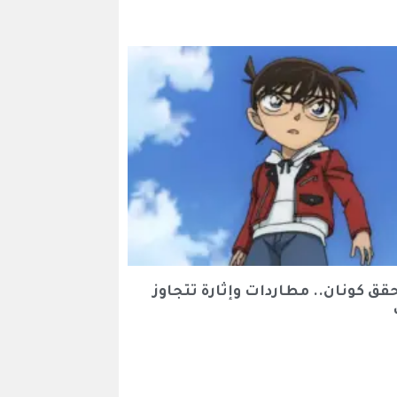
قق كونان.. مطاردات وإثارة تتجاوز