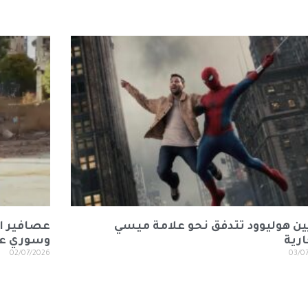
ين هوليوود تتدفق نحو علامة ميسي
عصافير ا
ارية
وسوري عل
02/07/2026
03/0