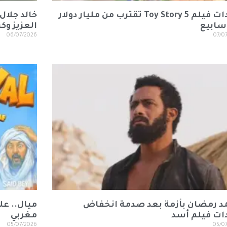
إيرادات فيلم Toy Story 5 تقترب من مليار دولار
خالد جلال
سابيع
العزيز وك
06/07/2026
07/0
 رمضان بأزمة بعد صدمة انخفاض
ميال.. عل
دات فيلم أسد
مغربي
05/07/2026
05/0