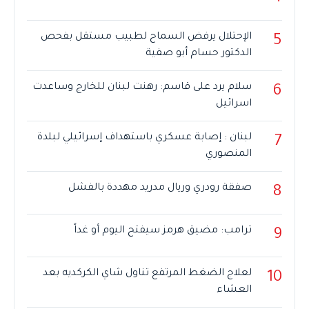
الإحتلال يرفض السماح لطبيب مستقل بفحص
5
الدكتور حسام أبو صفية
سلام يرد على قاسم: رهنت لبنان للخارج وساعدت
6
اسرائيل
لبنان : إصابة عسكري باستهداف إسرائيلي لبلدة
7
المنصوري
صفقة رودري وريال مدريد مهددة بالفشل
8
ترامب: مضيق هرمز سيفتح اليوم أو غداً
9
لعلاج الضغط المرتفع تناول شاي الكركديه بعد
10
العشاء