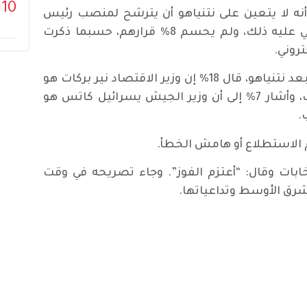
10
 12 التليفزيونية أن 59% يشعرون أنه لا يتعين على نتنياهو أن يترشح لمنصب رئيس
الوزراء مرة أخرى، مقارنة بـ 33% فقط يعتقدون أنه ينبغي عليه ذلك، ولم يحسم 8% قرارهم، حسبما ذكرت
روني.
وعند سؤالهم عن الشخص الأنسب لقيادة حزب الليكود بعد نتنياهو، قال 18% إن وزير الاقتصاد نير بركات هو
الأنسب، وقال 9% إن وزير العدل ياريف ليفين هو الأنسب، وأشار 7% إلى أن وزير الجيش يسرائيل كاتس هو
 الاستطلاع أو هامش الخطأ.
ض الانتخابات وقال: “أعتزم الفوز”. وجاء تصريحه في وقت
شرق الأوسط وتداعياتها.