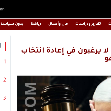
an
ت
تقارير ودراسات
مال وأعمال
رياضة
بدون سياسة
ا
لا يرغبون في إعادة انتخاب
و
1
2
3