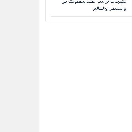
تهديدات ترامب تفقد مفعولها في
واشنطن والعالم