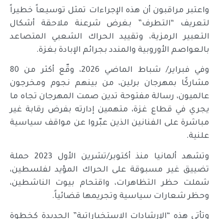
واعتبر مراقبون أن هذه الإجراءات تمثل توسيعاً خطيراً
لتعريف “التطرف” بغرض شرعنة ملاحقة أشكال
التعبير الرمزية، وتقييد الحراك الشعبي المتصاعد
بالعواصم الأوروبية والمندد بجرائم الإبادة بغزة.
وفي فبراير/ شباط الماضي 2026، وقّع أكثر من 80
مشاركًا بمهرجان برلين، من بينهم نجوم ومخرجون
عالميون، رسالة مفتوحة تدين صمت المهرجان تجاه ما
يجري في قطاع غزة، متهمين إدارته بفرض رقابة غير
مباشرة على الفنانين الذين عبّروا عن مواقف سياسية
علنية.
وتشهد ألمانيا منذ أكتوبر/تشرين الأول 2023 حملة
تضييق غير مسبوقة على الحراك المؤيد لفلسطين،
شملت حظر التظاهرات، واقتحام بيوت الناشطين،
وحظر شعارات سياسية وتجريمها قضائياً.
وتأتي هذه “الإرشادات الاستخباراتية” الجديدة كخطوة