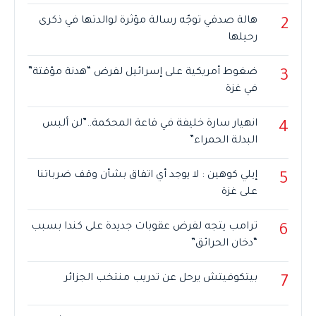
هالة صدقي توجّه رسالة مؤثرة لوالدتها في ذكرى
2
رحيلها
ضغوط أمريكية على إسرائيل لفرض “هدنة مؤقتة”
3
في غزة
انهيار سارة خليفة في قاعة المحكمة..”لن ألبس
4
البدلة الحمراء”
إيلي كوهين : لا يوجد أي اتفاق بشأن وقف ضرباتنا
5
على غزة
ترامب يتجه لفرض عقوبات جديدة على كندا بسبب
6
“دخان الحرائق”
بيتكوفيتش يرحل عن تدريب منتخب الجزائر
7