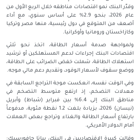
وقدّر البنك نمو اقتصادات مناطقه خلال الربع الأول من
عام 2026، بنحو 2.9% على أساس سنوي، مع أداء
أضعف من المتوقع في دول رئيسية، منها مصر وتركيا
وكازاخستان ورومانيا وأوكرانيا.
ولمواجهة صدمة أسعار الطاقة، اتخذ نحو ثلثي
اقتصادات البنك إجراءات لدعم المستهلكين أو ترشيد
استهلاك الطاقة، شملت خفض الضرائب على الطاقة،
ووضع سقوف لأسعار الوقود، وتقديم دعم مالي موجه.
وفي الوقت نفسه، انعكست موجة التراجع السابقة في
معدلات التضخم، إذ ارتفع متوسط التضخم في
مناطق البنك إلى 6.4% بين فبراير (شباط) وأبريل
(نيسان) 2026، بزيادة بلغت 1.2 نقطة مئوية، مدفوعاً
بارتفاع أسعار الطاقة والغذاء وتراجع بعض العملات
أمام الدولار الأمريكي.
وقالت كبيرة الاقتصاديين في البنك، بياتا جافورسيك: