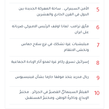
الأمن السيبراني… ساحة المعركة الجديدة بين
5
الدول في القرن الحادي والعشرين
مأزق ترامب: لماذا اوقف الرئيس الاميركي ضرباته
6
على ايران
ميليشيات غزة تشكك في نزع سلاح حماس
7
وتخشى الانتقام
إسرائيل تسرق ركام غزة لمحو آثار الإبادة الجماعية
8
ريال مدريد يتخذ موقفا حازما بشأن فينيسيوس
9
الفيلمُ السينمائيُّ القصيرُ في الجزائر… مختبرُ
10
الإبداع، وذاكرةُ الوطن، ومختبرُ المستقبل: